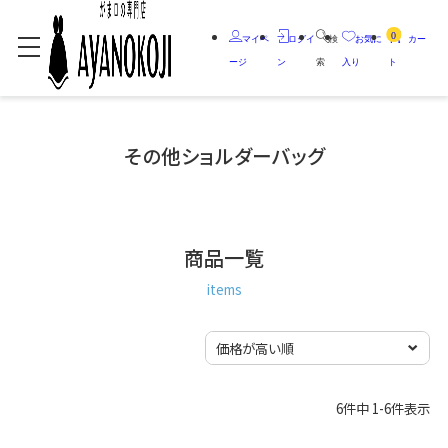
0
マイペ
ログイ
検
お気に
カー
ージ
ン
索
入り
ト
その他ショルダーバッグ
商品一覧
items
6
件中
1
-
6
件表示