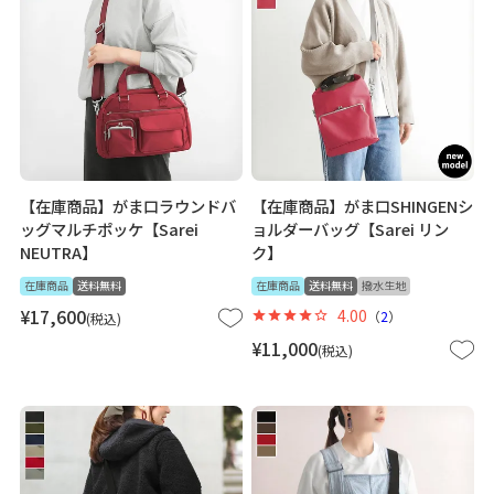
【在庫商品】がま口ラウンドバ
【在庫商品】がま口SHINGENシ
ッグマルチポッケ【Sarei
ョルダーバッグ【Sarei リン
NEUTRA】
ク】
在庫商品
送料無料
在庫商品
送料無料
撥水生地
¥
17,600
4.00
（
2
）
税込
¥
11,000
税込