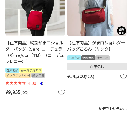
【在庫商品】縦型がま口ショル
【在庫商品】がま口ショルダー
ダーバッグ【Sarei コーデュラ
バッグころん【リンク】
（R）re/cor（TM）（コーデュ
在庫商品
送料無料
撥水生地
ラレコー）】
在庫切れ
在庫商品
再入荷予定あり
ゆうパケット不可
撥水生地
¥
14,300
税込
4.00
（
4
）
¥
9,955
税込
6
件中
1
-
6
件表示