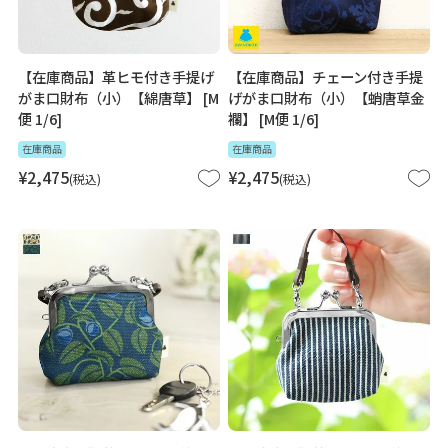
【在庫商品】革ヒモ付き手提げ
【在庫商品】チェーン付き手提
がま口財布（小）【綿唐草】 [M
げがま口財布（小）【蛸唐草金
便 1/6]
襴】 [M便 1/6]
在庫商品
在庫商品
¥
2,475
¥
2,475
税込
税込