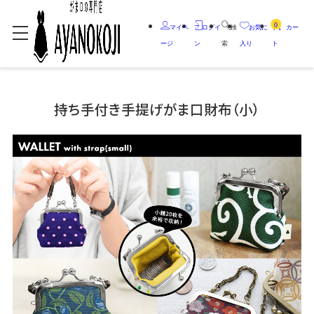
0
マイペ
ログイ
検
お気に
カー
ージ
ン
索
入り
ト
持ち手付き手提げがま口財布（小）