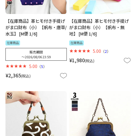
【在庫商品】革ヒモ付き手提げ
【在庫商品】革ヒモ付き手提げ
がま口財布（小）【帆布・唐草/
がま口財布（小）【帆布・無
水玉】 [M便 1/6]
地】 [M便 1/6]
在庫商品
在庫商品
5.00
（
2
）
販売期間
〜
2026/08/06 23:59
¥
1,980
税込
5.00
（
5
）
¥
2,365
税込