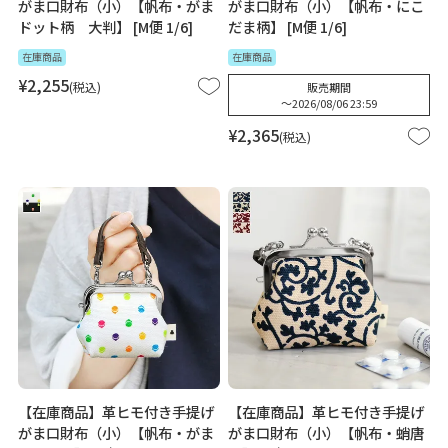
がま口財布（小）【帆布・がま
がま口財布（小）【帆布・にこ
ドット柄 大判】 [M便 1/6]
だま柄】 [M便 1/6]
在庫商品
在庫商品
¥
2,255
税込
販売期間
〜
2026/08/06 23:59
¥
2,365
税込
【在庫商品】革ヒモ付き手提げ
【在庫商品】革ヒモ付き手提げ
がま口財布（小）【帆布・がま
がま口財布（小）【帆布・蛸唐