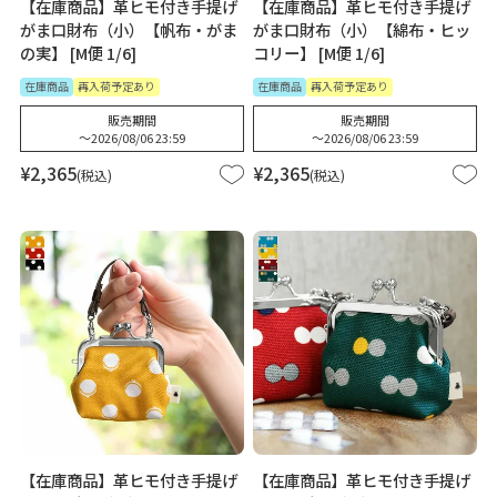
【在庫商品】革ヒモ付き手提げ
【在庫商品】革ヒモ付き手提げ
がま口財布（小）【帆布・がま
がま口財布（小）【綿布・ヒッ
の実】 [M便 1/6]
コリー】 [M便 1/6]
在庫商品
再入荷予定あり
在庫商品
再入荷予定あり
販売期間
販売期間
〜
2026/08/06 23:59
〜
2026/08/06 23:59
¥
2,365
¥
2,365
税込
税込
【在庫商品】革ヒモ付き手提げ
【在庫商品】革ヒモ付き手提げ