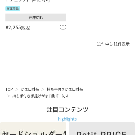
在庫商品
在庫切れ
¥
2,255
税込
11
件中
1
-
11
件表示
TOP
がま口財布
持ち手付きがま口財布
持ち手付き手提げがま口財布（小）
注目コンテンツ
highlights