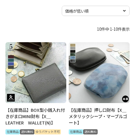
10
件中
1
-
10
件表示
【在庫商品】BOX型小銭入れ付
【在庫商品】押し口財布【X＿
きがま口MINI財布【X＿
メタリックシープ・マーブルゴ
LEATHER WALLET(N)】
ート】
在庫商品
送料無料
ゆうパケット不可
在庫商品
送料無料