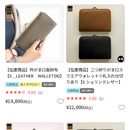
【在庫商品】外がま口長財布
【在庫商品】二つ折りがま口ス
【X＿LEATHER WALLET(N)】
クエアウォレット※札入れ仕切
りあり【X シュリンクレザー】
在庫商品
再入荷予定あり
送料無料
在庫商品
送料無料
4.00
（
1
）
5.00
（
1
）
¥
19,800
税込
¥
22,000
税込