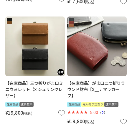
¥
17,600
税込
【在庫商品】三つ折りがま口ミ
【在庫商品】がま口二つ折りラ
ニウォレット【X シュリンクレ
ウンド財布【X＿ナマラカー
ザー】
フ】
在庫商品
送料無料
在庫商品
再入荷予定あり
送料無料
¥
19,800
5.00
（
2
）
税込
¥
19,800
税込