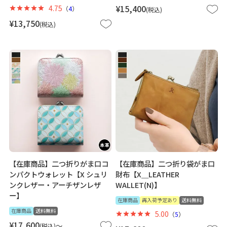
4.75
¥
15,400
（
4
）
税込
¥
13,750
税込
【在庫商品】二つ折りがま口コ
【在庫商品】二つ折り袋がま口
ンパクトウォレット【X シュリ
財布【X＿LEATHER
ンクレザー・アーチザンレザ
WALLET(N)】
ー】
在庫商品
再入荷予定あり
送料無料
在庫商品
送料無料
5.00
（
5
）
¥
17,600
〜
税込