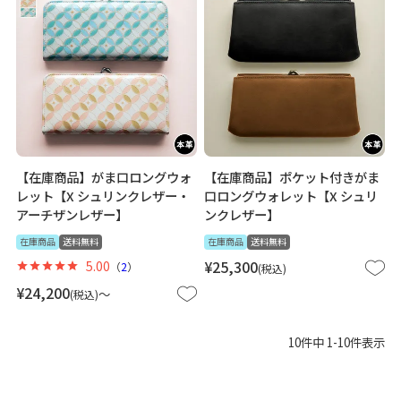
【在庫商品】がま口ロングウォ
【在庫商品】ポケット付きがま
レット【X シュリンクレザー・
口ロングウォレット【X シュリ
アーチザンレザー】
ンクレザー】
在庫商品
送料無料
在庫商品
送料無料
5.00
¥
25,300
（
2
）
税込
¥
24,200
〜
税込
10
件中
1
-
10
件表示