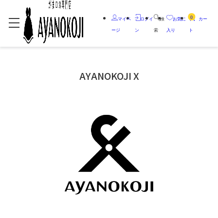
0
マイペ
ログイ
検
お気に
カー
ージ
ン
索
入り
ト
AYANOKOJI X