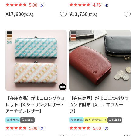
5.00
4.75
（
5
）
（
4
）
¥
17,600
¥
13,750
税込
税込
【在庫商品】がま口ロングウォ
【在庫商品】がま口二つ折りラ
レット【X シュリンクレザー・
ウンド財布【X＿ナマラカー
アーチザンレザー】
フ】
在庫商品
送料無料
在庫商品
再入荷予定あり
送料無料
5.00
5.00
（
2
）
（
2
）