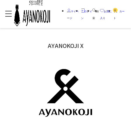
0
マイペ
ログイ
検
お気に
カー
ージ
ン
索
入り
ト
AYANOKOJI X