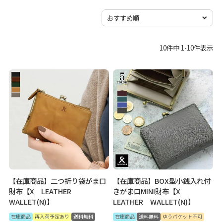
10
件中
1
-
10
件表示
【在庫商品】二つ折り袋がま口
【在庫商品】BOX型小銭入れ付
財布【X＿LEATHER
きがま口MINI財布【X＿
WALLET(N)】
LEATHER WALLET(N)】
在庫商品
再入荷予定あり
送料無料
在庫商品
送料無料
ゆうパケット不可