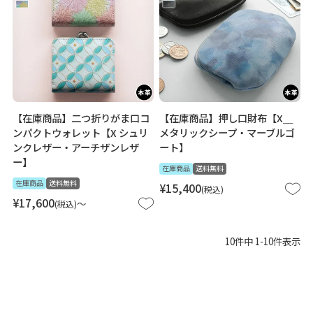
【在庫商品】二つ折りがま口コ
【在庫商品】押し口財布【X＿
ンパクトウォレット【X シュリ
メタリックシープ・マーブルゴ
ンクレザー・アーチザンレザ
ート】
ー】
在庫商品
送料無料
在庫商品
送料無料
¥
15,400
税込
¥
17,600
〜
税込
10
件中
1
-
10
件表示