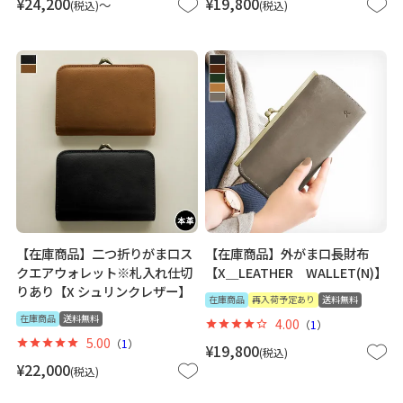
¥
24,200
¥
19,800
〜
税込
税込
【在庫商品】二つ折りがま口ス
【在庫商品】外がま口長財布
クエアウォレット※札入れ仕切
【X＿LEATHER WALLET(N)】
りあり【X シュリンクレザー】
在庫商品
再入荷予定あり
送料無料
在庫商品
送料無料
4.00
（
1
）
5.00
（
1
）
¥
19,800
税込
¥
22,000
税込