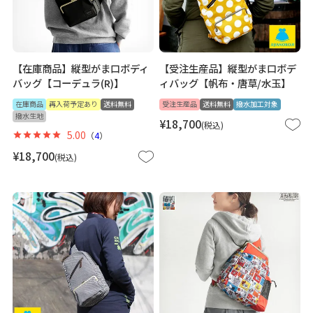
【在庫商品】縦型がま口ボディ
【受注生産品】縦型がま口ボデ
バッグ【コーデュラ(R)】
ィバッグ【帆布・唐草/水玉】
在庫商品
再入荷予定あり
送料無料
受注生産品
送料無料
撥水加工対象
撥水生地
¥
18,700
税込
5.00
（
4
）
¥
18,700
税込