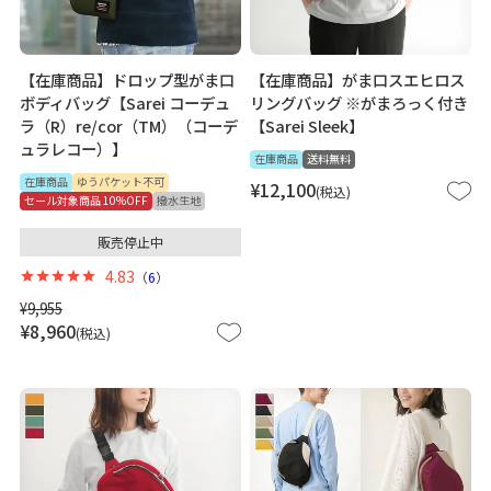
【在庫商品】ドロップ型がま口
【在庫商品】がま口スエヒロス
ボディバッグ【Sarei コーデュ
リングバッグ ※がまろっく付き
ラ（R）re/cor（TM）（コーデ
【Sarei Sleek】
ュラレコー）】
在庫商品
送料無料
在庫商品
ゆうパケット不可
¥
12,100
税込
セール対象商品 10%OFF
撥水生地
販売停止中
4.83
（
6
）
¥
9,955
¥
8,960
税込