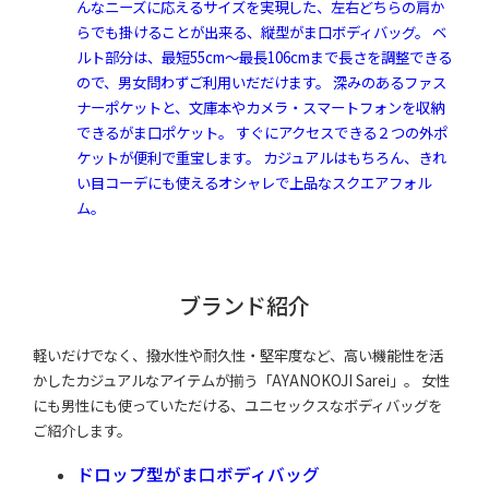
んなニーズに応えるサイズを実現した、左右どちらの肩か
らでも掛けることが出来る、縦型がま口ボディバッグ。 ベ
ルト部分は、最短55cm～最長106cmまで長さを調整できる
ので、男女問わずご利用いだだけます。 深みのあるファス
ナーポケットと、文庫本やカメラ・スマートフォンを収納
できるがま口ポケット。 すぐにアクセスできる２つの外ポ
ケットが便利で重宝します。 カジュアルはもちろん、きれ
い目コーデにも使えるオシャレで上品なスクエアフォル
ム。
ブランド紹介
軽いだけでなく、撥水性や耐久性・堅牢度など、高い機能性を活
かしたカジュアルなアイテムが揃う「AYANOKOJI Sarei」。 女性
にも男性にも使っていただける、ユニセックスなボディバッグを
ご紹介します。
ドロップ型がま口ボディバッグ