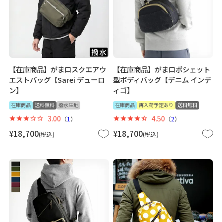
【在庫商品】がま口スクエアウ
【在庫商品】がま口ポシェット
エストバッグ【Sarei デューロ
型ボディバッグ【デニム インデ
ン】
ィゴ】
在庫商品
送料無料
撥水生地
在庫商品
再入荷予定あり
送料無料
3.00
4.50
（
1
）
（
2
）
¥
18,700
¥
18,700
税込
税込