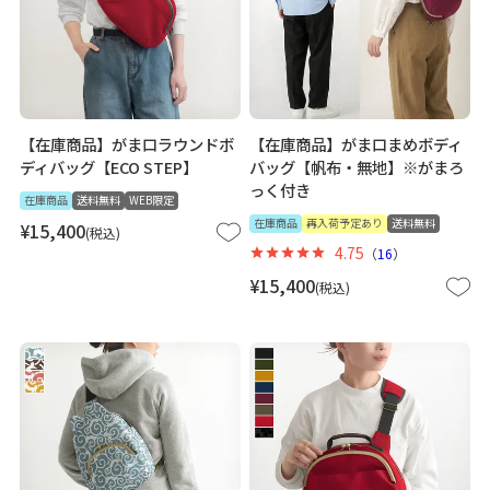
【在庫商品】がま口ラウンドボ
【在庫商品】がま口まめボディ
ディバッグ【ECO STEP】
バッグ【帆布・無地】※がまろ
っく付き
在庫商品
送料無料
WEB限定
在庫商品
再入荷予定あり
送料無料
¥
15,400
税込
4.75
（
16
）
¥
15,400
税込