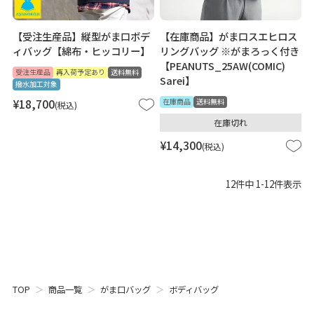
【受注生産品】縦型がま口ボデ
【在庫商品】がま口スエヒロス
ィバッグ【綿布・ヒッコリー】
リングバッグ ※がまろっく付き
【PEANUTS_25AW(COMIC)
受注生産品
再入荷予定あり
送料無料
Sarei】
撥水加工対象
¥
18,700
在庫商品
送料無料
税込
在庫切れ
¥
14,300
税込
12
件中
1
-
12
件表示
TOP
商品一覧
がま口バッグ
ボディバッグ