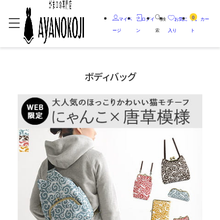
0
マイペ
ログイ
検
お気に
カー
ージ
ン
索
入り
ト
ボディバッグ