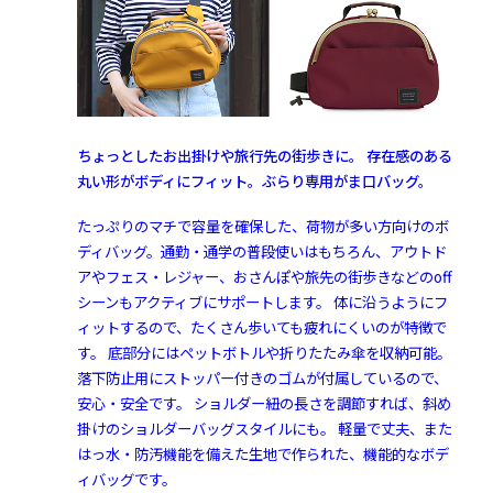
ちょっとしたお出掛けや旅行先の街歩きに。 存在感のある
丸い形がボディにフィット。ぶらり専用がま口バッグ。
たっぷりのマチで容量を確保した、荷物が多い方向けのボ
ディバッグ。通勤・通学の普段使いはもちろん、アウトド
アやフェス・レジャー、おさんぽや旅先の街歩きなどのoff
シーンもアクティブにサポートします。 体に沿うようにフ
ィットするので、たくさん歩いても疲れにくいのが特徴で
す。 底部分にはペットボトルや折りたたみ傘を収納可能。
落下防止用にストッパー付きのゴムが付属しているので、
安心・安全です。 ショルダー紐の長さを調節すれば、斜め
掛けのショルダーバッグスタイルにも。 軽量で丈夫、また
はっ水・防汚機能を備えた生地で作られた、機能的なボデ
ィバッグです。