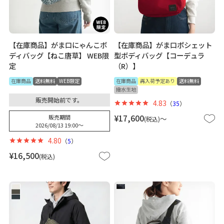
【在庫商品】がま口にゃんこボ
【在庫商品】がま口ポシェット
ディバッグ【ねこ唐草】 WEB限
型ボディバッグ【コーデュラ
定
（R）】
在庫商品
送料無料
WEB限定
在庫商品
再入荷予定あり
送料無料
撥水生地
販売開始前です。
4.83
（
35
）
¥
17,600
販売期間
〜
税込
2026/08/13 19:00
〜
4.80
（
5
）
¥
16,500
税込