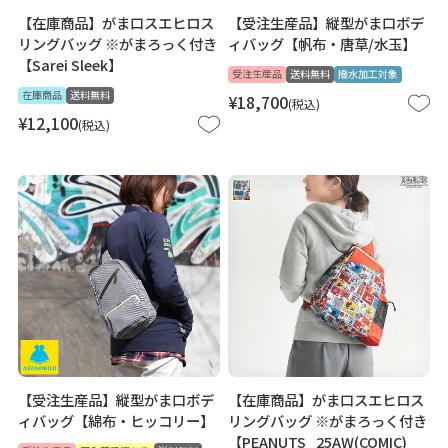
【在庫商品】がま口スエヒロス
【受注生産品】縦型がま口ボデ
リングバッグ ※がまろっく付き
ィバッグ【帆布・唐草/水玉】
【Sarei Sleek】
受注生産品
送料無料
撥水加工対象
在庫商品
送料無料
¥
18,700
税込
¥
12,100
税込
【受注生産品】縦型がま口ボデ
【在庫商品】がま口スエヒロス
ィバッグ【綿布・ヒッコリー】
リングバッグ ※がまろっく付き
【PEANUTS_25AW(COMIC)