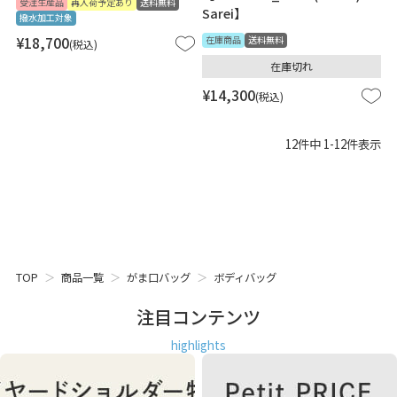
受注生産品
再入荷予定あり
送料無料
Sarei】
撥水加工対象
¥
18,700
在庫商品
送料無料
税込
在庫切れ
¥
14,300
税込
12
件中
1
-
12
件表示
TOP
商品一覧
がま口バッグ
ボディバッグ
注目コンテンツ
highlights