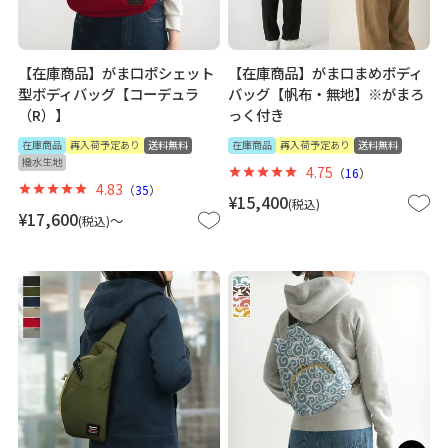
【在庫商品】がま口ポシェット
【在庫商品】がま口まめボディ
型ボディバッグ【コーデュラ
バッグ【帆布・無地】※がまろ
（R）】
っく付き
在庫商品
再入荷予定あり
送料無料
在庫商品
再入荷予定あり
送料無料
撥水生地
4.75
（
16
）
4.83
（
35
）
¥
15,400
税込
¥
17,600
〜
税込