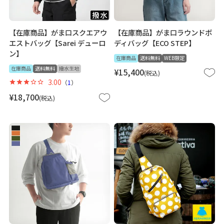
【在庫商品】がま口スクエアウ
【在庫商品】がま口ラウンドボ
エストバッグ【Sarei デューロ
ディバッグ【ECO STEP】
ン】
在庫商品
送料無料
WEB限定
在庫商品
送料無料
撥水生地
¥
15,400
税込
3.00
（
1
）
¥
18,700
税込