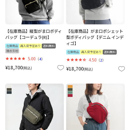
【在庫商品】縦型がま口ボディ
【在庫商品】がま口ポシェット
バッグ【コーデュラ(R)】
型ボディバッグ【デニム インデ
ィゴ】
在庫商品
再入荷予定あり
送料無料
撥水生地
在庫商品
再入荷予定あり
送料無料
5.00
（
4
）
4.50
（
2
）
¥
18,700
税込
¥
18,700
税込