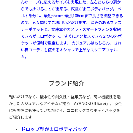
んなニーズに応えるサイズを実現した、左右どちらの肩か
らでも掛けることが出来る、縦型がま口ボディバッグ。 ベ
ルト部分は、最短55cm～最長106cmまで長さを調整できる
ので、男女問わずご利用いだだけます。 深みのあるファス
ナーポケットと、文庫本やカメラ・スマートフォンを収納
できるがま口ポケット。 すぐにアクセスできる２つの外ポ
ケットが便利で重宝します。 カジュアルはもちろん、きれ
い目コーデにも使えるオシャレで上品なスクエアフォル
ム。
ブランド紹介
軽いだけでなく、撥水性や耐久性・堅牢度など、高い機能性を活
かしたカジュアルなアイテムが揃う「AYANOKOJI Sarei」。 女性
にも男性にも使っていただける、ユニセックスなボディバッグを
ご紹介します。
ドロップ型がま口ボディバッグ