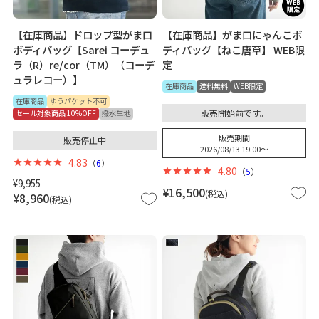
【在庫商品】ドロップ型がま口
【在庫商品】がま口にゃんこボ
ボディバッグ【Sarei コーデュ
ディバッグ【ねこ唐草】 WEB限
ラ（R）re/cor（TM）（コーデ
定
ュラレコー）】
在庫商品
送料無料
WEB限定
在庫商品
ゆうパケット不可
販売開始前です。
セール対象商品 10%OFF
撥水生地
販売期間
販売停止中
2026/08/13 19:00
〜
4.83
（
6
）
4.80
（
5
）
¥
9,955
¥
16,500
税込
¥
8,960
税込