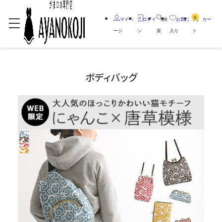
0
マイペ
ログイ
検
お気に
カー
ージ
ン
索
入り
ト
ボディバッグ