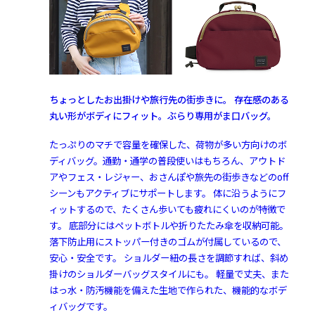
ちょっとしたお出掛けや旅行先の街歩きに。 存在感のある
丸い形がボディにフィット。ぶらり専用がま口バッグ。
たっぷりのマチで容量を確保した、荷物が多い方向けのボ
ディバッグ。通勤・通学の普段使いはもちろん、アウトド
アやフェス・レジャー、おさんぽや旅先の街歩きなどのoff
シーンもアクティブにサポートします。 体に沿うようにフ
ィットするので、たくさん歩いても疲れにくいのが特徴で
す。 底部分にはペットボトルや折りたたみ傘を収納可能。
落下防止用にストッパー付きのゴムが付属しているので、
安心・安全です。 ショルダー紐の長さを調節すれば、斜め
掛けのショルダーバッグスタイルにも。 軽量で丈夫、また
はっ水・防汚機能を備えた生地で作られた、機能的なボデ
ィバッグです。