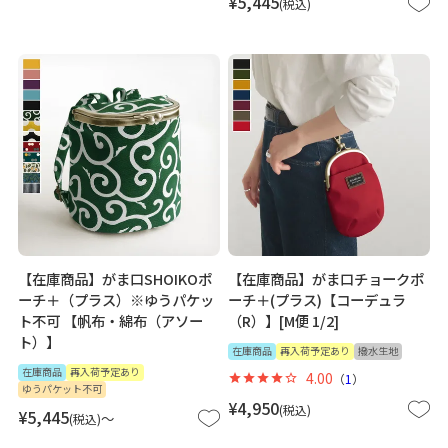
¥
5,445
税込
【在庫商品】がま口SHOIKOポ
【在庫商品】がま口チョークポ
ーチ＋（プラス）※ゆうパケッ
ーチ＋(プラス)【コーデュラ
ト不可 【帆布・綿布（アソー
（R）】[M便 1/2]
ト）】
在庫商品
再入荷予定あり
撥水生地
在庫商品
再入荷予定あり
4.00
（
1
）
ゆうパケット不可
¥
4,950
税込
¥
5,445
〜
税込