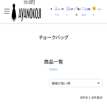
0
マイペ
ログイ
検
お気に
カー
ージ
ン
索
入り
ト
チョークバッグ
商品一覧
items
6
件中
1
-
6
件表示