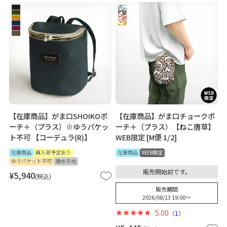
【在庫商品】がま口SHOIKOポ
【在庫商品】がま口チョークポ
ーチ＋（プラス）※ゆうパケッ
ーチ＋（プラス）【ねこ唐草】
ト不可 【コーデュラ(R)】
WEB限定 [M便 1/2]
在庫商品
再入荷予定あり
在庫商品
WEB限定
ゆうパケット不可
撥水生地
販売開始前です。
¥
5,940
税込
販売期間
2026/08/13 19:00
〜
5.00
（
1
）