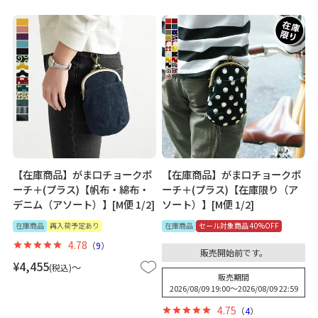
【在庫商品】がま口チョークポ
【在庫商品】がま口チョークポ
ーチ＋(プラス)【帆布・綿布・
ーチ＋(プラス)【在庫限り（ア
デニム（アソート）】[M便 1/2]
ソート）】[M便 1/2]
在庫商品
再入荷予定あり
在庫商品
セール対象商品 40%OFF
4.78
（
9
）
販売開始前です。
¥
4,455
〜
税込
販売期間
2026/08/09 19:00
〜
2026/08/09 22:59
4.75
（
4
）