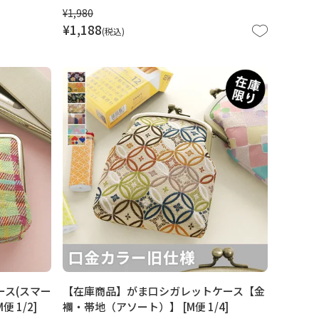
¥
1,980
¥
1,188
税込
ス(スマー
【在庫商品】がま口シガレットケース【金
 1/2]
襴・帯地（アソート）】 [M便 1/4]