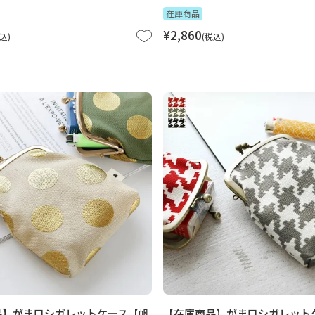
在庫商品
¥
2,860
込
税込
品】がま口シガレットケース【帆
【在庫商品】がま口シガレット