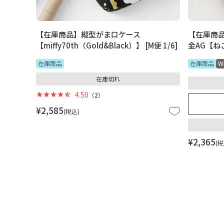
【在庫商品】縦型がま口ケース
【在庫商品
【miffy70th（Gold&Black）】 [M便 1/6]
金AG【ねこ
在庫商品
在庫商品
W
在庫切れ
4.50
（
2
）
¥
2,585
税込
¥
2,365
税