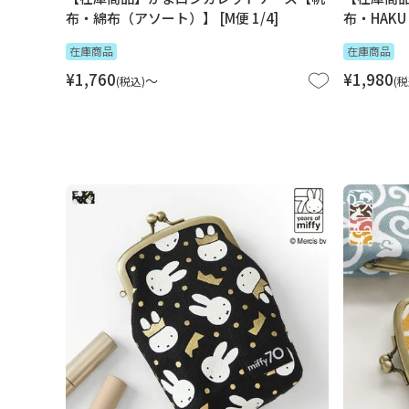
布・綿布（アソート）】 [M便 1/4]
布・HAKU
在庫商品
在庫商品
¥
1,760
¥
1,980
〜
税込
税