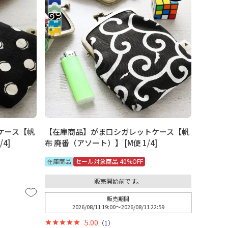
ケース【帆
【在庫商品】がま口シガレットケース【帆
4]
布 廃番（アソート）】 [M便 1/4]
在庫商品
セール対象商品 40%OFF
販売開始前です。
販売期間
2026/08/11 19:00
〜
2026/08/11 22:59
5.00
（
1
）