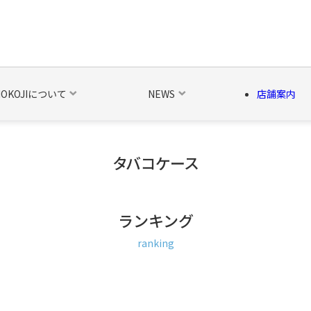
NOKOJIについて
NEWS
店舗案内
タバコケース
の他の雑貨
ベルト・関連商品
新商品
シーズン品
キャラ
ランキング
ranking