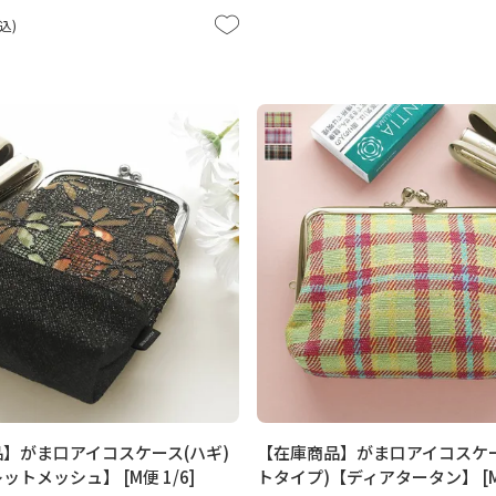
込
】がま口アイコスケース(ハギ)
【在庫商品】がま口アイコスケー
トメッシュ】 [M便 1/6]
トタイプ)【ディアタータン】 [M便