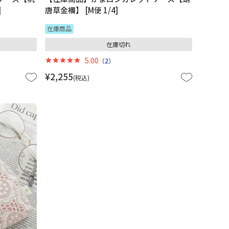
]
唐草金襴】 [M便 1/4]
在庫商品
在庫切れ
5.00
（
2
）
¥
2,255
税込