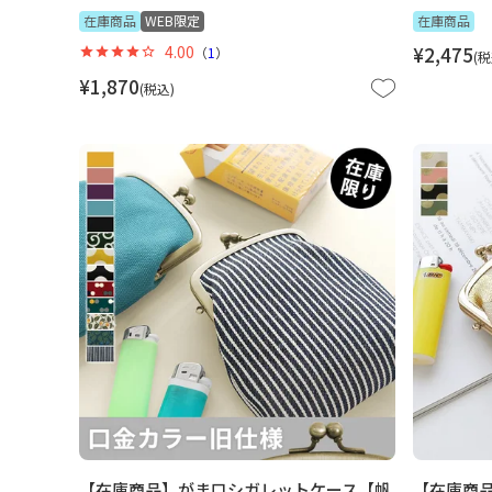
在庫商品
WEB限定
在庫商品
4.00
¥
2,475
（
1
）
税
¥
1,870
税込
【在庫商品】がま口シガレットケース【帆
【在庫商