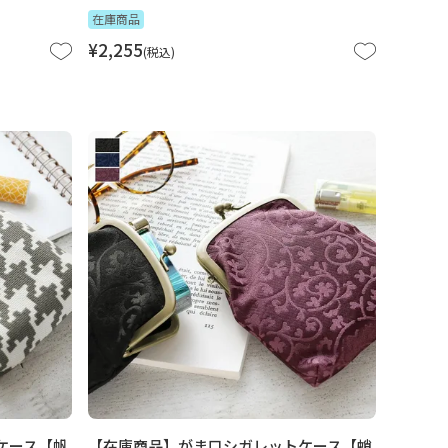
在庫商品
¥
2,255
税込
ケース【帆
【在庫商品】がま口シガレットケース【蛸