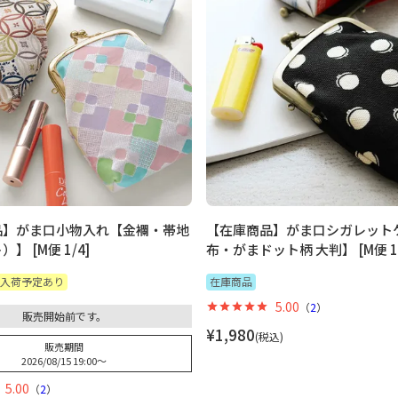
品】がま口小物入れ【金襴・帯地
【在庫商品】がま口シガレット
】 [M便 1/4]
布・がまドット柄 大判】 [M便 1/
入荷予定あり
在庫商品
5.00
（
2
）
販売開始前です。
¥
1,980
税込
販売期間
2026/08/15 19:00
〜
5.00
（
2
）