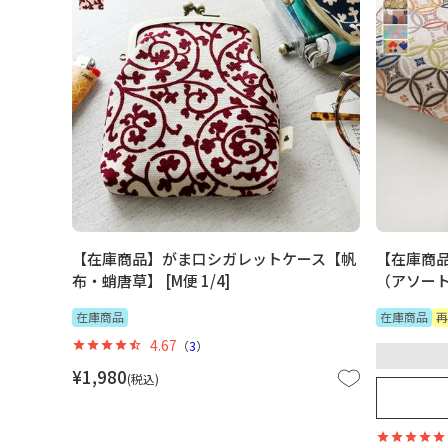
【在庫商品】がま口シガレットケース【帆
【在庫商
布・蛸唐草】 [M便 1/4]
（アソート）
在庫商品
在庫商品
再
4.67
（
3
）
¥
1,980
税込