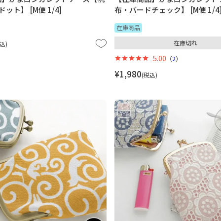
ドット】 [M便 1/4]
布・バードチェック】 [M便 1/4
在庫商品
在庫切れ
込
5.00
（
2
）
¥
1,980
税込