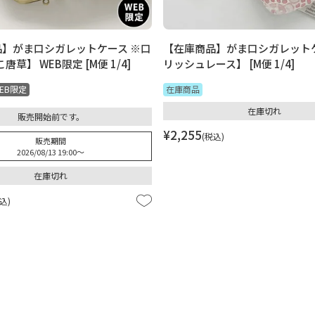
】がま口シガレットケース ※口
【在庫商品】がま口シガレット
唐草】 WEB限定 [M便 1/4]
リッシュレース】 [M便 1/4]
EB限定
在庫商品
在庫切れ
販売開始前です。
¥
2,255
税込
販売期間
2026/08/13 19:00
〜
在庫切れ
込