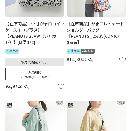
【在庫商品】3.5寸がま口コイン
【在庫商品】がま口レイヤード
ケース＋（プラス）
ショルダーバッグ
【PEANUTS 25AW（ジャガー
【PEANUTS_25AW(COMIC)
ド）】[M便 1/2]
Sarei】
在庫商品
在庫商品
送料無料
¥
14,300
税込
販売開始前です。
販売期間
2026/08/15 19:00
〜
¥
2,970
税込