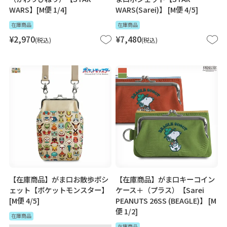
WARS】[M便 1/4]
WARS(Sarei)】 [M便 4/5]
在庫商品
在庫商品
¥
2,970
¥
7,480
税込
税込
【在庫商品】がま口お散歩ポシ
【在庫商品】がま口キーコイン
ェット【ポケットモンスター】
ケース＋（プラス）【Sarei
[M便 4/5]
PEANUTS 26SS (BEAGLE)】 [M
便 1/2]
在庫商品
在庫商品