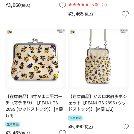
¥
3,960
5.00
（
1
）
税込
¥
3,465
税込
【在庫商品】4寸がま口平ポー
【在庫商品】がま口お散歩ポシ
チ（マチあり）【PEANUTS
ェット【PEANUTS 26SS (ウッ
26SS (ウッドストック)】 [M便
ドストック)】 [M便 1/2]
1/4]
在庫商品
在庫商品
¥
6,490
税込
¥
3,465
税込