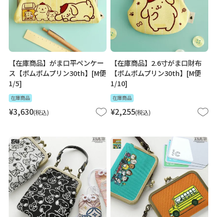
【在庫商品】がま口平ペンケー
【在庫商品】2.6寸がま口財布
ス【ポムポムプリン30th】[M便
【ポムポムプリン30th】[M便
1/5]
1/10]
在庫商品
在庫商品
¥
3,630
¥
2,255
税込
税込