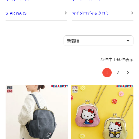
STAR WARS
マイメロディ＆クロミ
72
件中
1
-
60
件表示
1
2