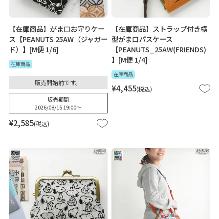
【在庫商品】がま口お守りケー
【在庫商品】ストラップ付き横
ス【PEANUTS 25AW（ジャガー
型がま口パスケース
ド）】[M便 1/6]
【PEANUTS_25AW(FRIENDS)
】[M便 1/4]
在庫商品
在庫商品
販売開始前です。
¥
4,455
税込
販売期間
2026/08/15 19:00
〜
¥
2,585
税込