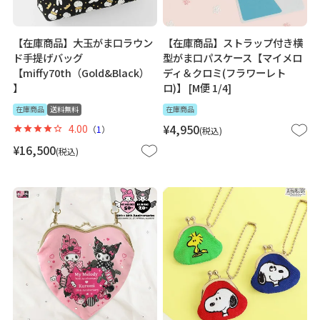
【在庫商品】大玉がま口ラウン
【在庫商品】ストラップ付き横
ド手提げバッグ
型がま口パスケース【マイメロ
【miffy70th（Gold&Black）
ディ＆クロミ(フラワーレト
】
ロ)】 [M便 1/4]
在庫商品
送料無料
在庫商品
4.00
¥
4,950
（
1
）
税込
¥
16,500
税込