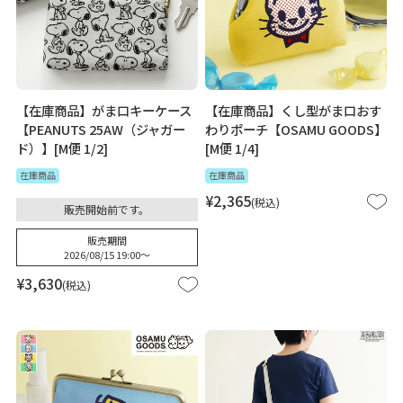
【在庫商品】がま口キーケース
【在庫商品】くし型がま口おす
【PEANUTS 25AW（ジャガー
わりポーチ【OSAMU GOODS】
ド）】[M便 1/2]
[M便 1/4]
在庫商品
在庫商品
¥
2,365
税込
販売開始前です。
販売期間
2026/08/15 19:00
〜
¥
3,630
税込