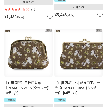
在庫切れ
在庫切れ
5.00
（
1
）
¥
5,445
税込
¥
7,480
税込
【在庫商品】三枚口財布
【在庫商品】6寸がま口平ポー
【PEANUTS 26SS (クッキー)】
チ【PEANUTS 26SS (クッキ
[M便 1/3]
ー)】 [M便 1/2]
在庫商品
在庫商品
在庫切れ
在庫切れ