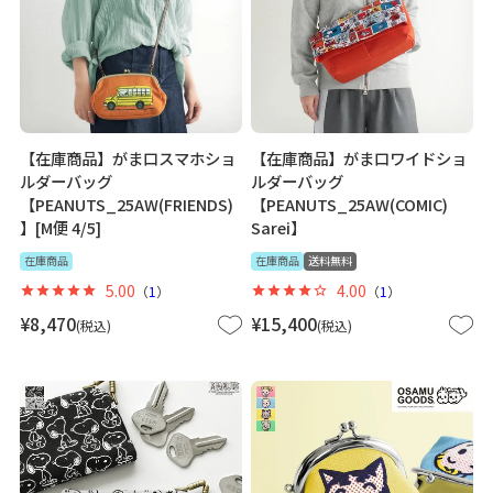
【在庫商品】がま口スマホショ
【在庫商品】がま口ワイドショ
ルダーバッグ
ルダーバッグ
【PEANUTS_25AW(FRIENDS)
【PEANUTS_25AW(COMIC)
】[M便 4/5]
Sarei】
在庫商品
在庫商品
送料無料
5.00
4.00
（
1
）
（
1
）
¥
8,470
¥
15,400
税込
税込