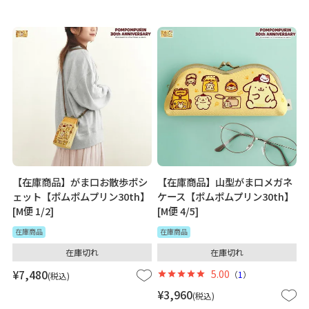
【在庫商品】がま口お散歩ポシ
【在庫商品】山型がま口メガネ
ェット【ポムポムプリン30th】
ケース【ポムポムプリン30th】
[M便 1/2]
[M便 4/5]
在庫商品
在庫商品
在庫切れ
在庫切れ
¥
7,480
5.00
（
1
）
税込
¥
3,960
税込