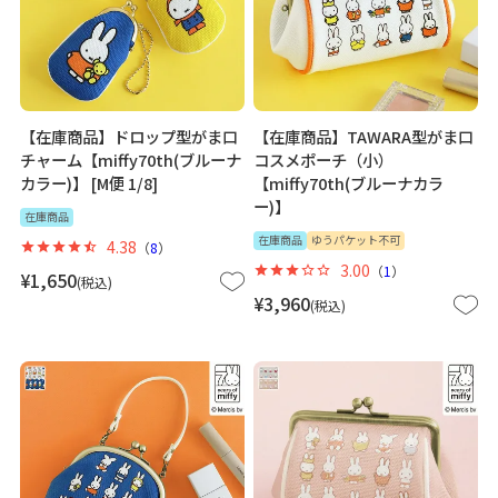
【在庫商品】ドロップ型がま口
【在庫商品】TAWARA型がま口
チャーム【miffy70th(ブルーナ
コスメポーチ（小）
カラー)】 [M便 1/8]
【miffy70th(ブルーナカラ
ー)】
在庫商品
在庫商品
ゆうパケット不可
4.38
（
8
）
3.00
（
1
）
¥
1,650
税込
¥
3,960
税込