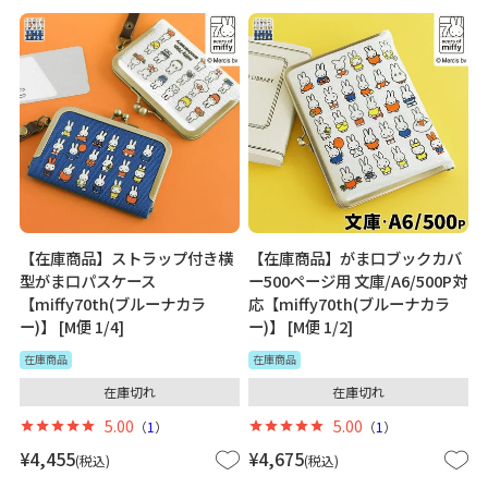
【在庫商品】ストラップ付き横
【在庫商品】がま口ブックカバ
型がま口パスケース
ー500ページ用 文庫/A6/500P対
【miffy70th(ブルーナカラ
応【miffy70th(ブルーナカラ
ー)】 [M便 1/4]
ー)】 [M便 1/2]
在庫商品
在庫商品
在庫切れ
在庫切れ
5.00
5.00
（
1
）
（
1
）
¥
4,455
¥
4,675
税込
税込