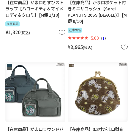
【在庫商品】がま口むすびスト
【在庫商品】がま口ポケット付
ラップ【ハローキティ＆マイメ
きミニサコッシュ【Sarei
ロディ＆クロミ】 [M便 1/10]
PEANUTS 26SS (BEAGLE)】 [M
便 9/10]
在庫商品
在庫商品
¥
1,320
税込
5.00
（
1
）
¥
8,965
税込
【在庫商品】がま口ラウンドバ
【在庫商品】3.3寸がま口財布