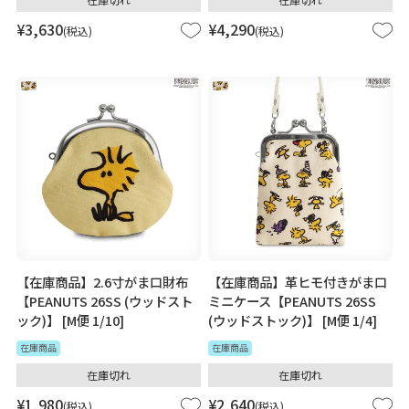
¥
3,630
¥
4,290
税込
税込
【在庫商品】2.6寸がま口財布
【在庫商品】革ヒモ付きがま口
【PEANUTS 26SS (ウッドスト
ミニケース【PEANUTS 26SS
ック)】 [M便 1/10]
(ウッドストック)】 [M便 1/4]
在庫商品
在庫商品
在庫切れ
在庫切れ
¥
1,980
¥
2,640
税込
税込