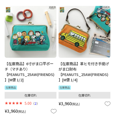
【在庫商品】6寸がま口平ポー
【在庫商品】革ヒモ付き手提げ
チ（マチあり）
がま口財布
【PEANUTS_25AW(FRIENDS)
【PEANUTS_25AW(FRIENDS)
】[M便 1/2]
】[M便 1/4]
在庫商品
在庫商品
在庫切れ
在庫切れ
5.00
¥
3,960
（
2
）
税込
¥
3,960
税込