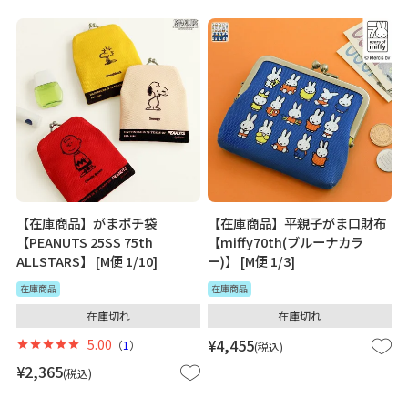
【在庫商品】がまポチ袋
【在庫商品】平親子がま口財布
【PEANUTS 25SS 75th
【miffy70th(ブルーナカラ
ALLSTARS】 [M便 1/10]
ー)】 [M便 1/3]
在庫商品
在庫商品
在庫切れ
在庫切れ
5.00
¥
4,455
（
1
）
税込
¥
2,365
税込