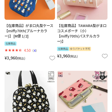
【在庫商品】がま口丸型ケース
【在庫商品】TAWARA型がま口
【miffy70th(ブルーナカラ
コスメポーチ（小）
ー)】 [M便 1/2]
【miffy70th(パステルカラ
ー)】
在庫商品
在庫商品
ゆうパケット不可
4.50
（
4
）
¥
3,960
税込
¥
3,960
税込