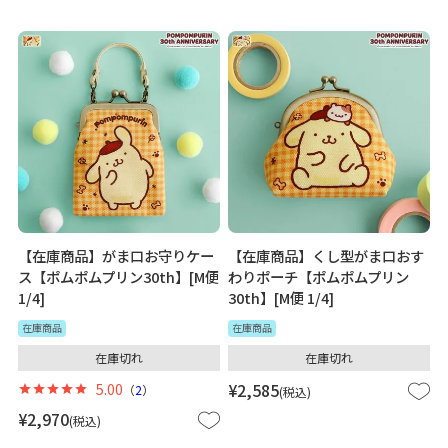
【在庫商品】がま口お守りケー
【在庫商品】くし型がま口おす
ス【ポムポムプリン30th】[M便
わりポーチ【ポムポムプリン
1/4]
30th】[M便 1/4]
在庫商品
在庫商品
在庫切れ
在庫切れ
5.00
¥
2,585
（
2
）
税込
¥
2,970
税込