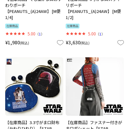
わりポーチ
リポーチ
【PEANUTS_(A)24AW】 [M便
【PEANUTS_(A)24AW】 [M便
1/4]
1/2]
在庫商品
在庫商品
5.00
5.00
（
1
）
（
1
）
¥
1,980
¥
3,630
税込
税込
【在庫商品】3.3寸がま口財布
【在庫商品】ファスナー付きが
（かわりひねり）【STAR
ま口ポシェット【STAR