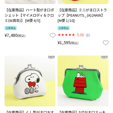
【在庫商品】ハート型がま口ポ
【在庫商品】ミニがま口ストラ
シェット【マイメロディ＆クロ
ップ【PEANUTS_(A)24AW】
ミ(W周年)】 [M便 4/5]
[M便 1/10]
在庫商品
在庫商品
¥
7,480
5.00
（
1
）
税込
¥
1,595
税込
【在庫商品】くし型がま口おす
【在庫商品】5寸がま口スッキ