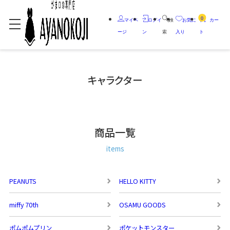
0
マイペ
ログイ
検
お気に
カー
ージ
ン
索
入り
ト
キャラクター
商品一覧
items
PEANUTS
HELLO KITTY
miffy 70th
OSAMU GOODS
ポムポムプリン
ポケットモンスター