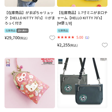
【在庫商品】がまぽちゃリュッ
【在庫商品】1.7寸ミニがま口チ
ク【HELLO KITTY 70's】※がま
ャーム【HELLO KITTY 70's】
ろっく付き
[M便 1/8]
在庫商品
送料無料
在庫商品
¥
29,700
5.00
（
1
）
税込
¥
2,255
税込