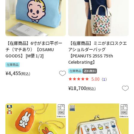
【在庫商品】6寸がま口平ポー
【在庫商品】ミニがま口スクエ
チ（マチあり）【OSAMU
アショルダーバッグ
GOODS】 [M便 1/2]
【PEANUTS 25SS 75th
Celebrating】
在庫商品
在庫商品
送料無料
¥
4,455
税込
5.00
（
1
）
¥
18,700
税込