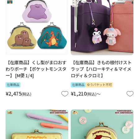
【在庫商品】くし型がま口おす
【在庫商品】きもの根付けスト
わりポーチ【ポケットモンスタ
ラップ【ハローキティ＆マイメ
ー】 [M便 1/4]
ロディ＆クロミ】
在庫商品
在庫商品
ゆうパケット不可
¥
2,475
¥
1,210
〜
税込
税込