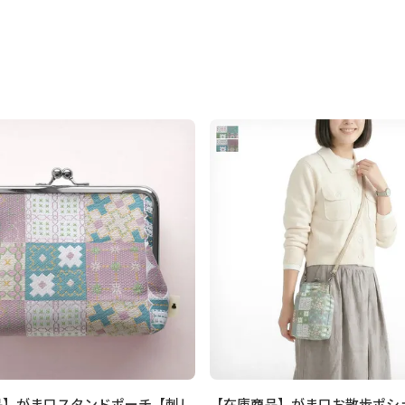
品】がま口スタンドポーチ【刺し
【在庫商品】がま口お散歩ポシ