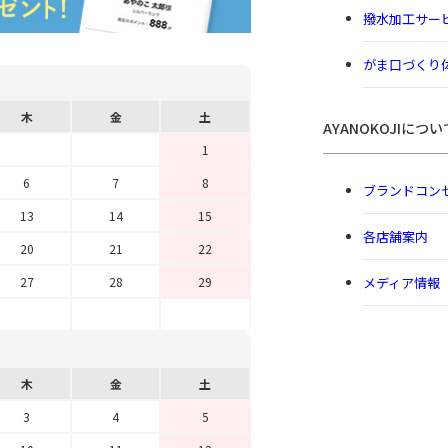
撥水加工サー
がま口づくり
木
金
土
AYANOKOJIについ
1
6
7
8
ブランドコン
13
14
15
各店舗案内
20
21
22
メディア情報
27
28
29
木
金
土
3
4
5