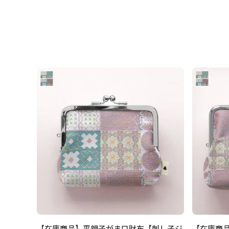
【在庫商品】平親子がま口財布【刺し子ジ
【在庫商