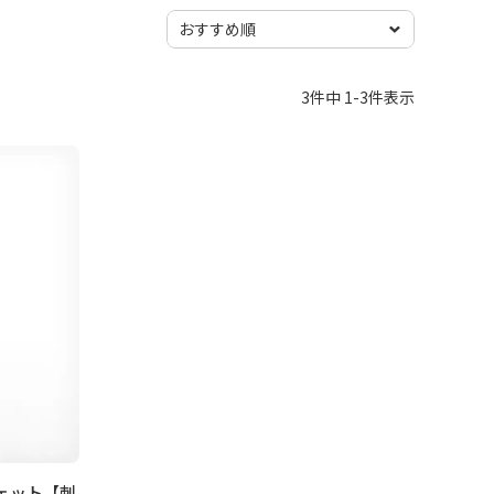
3
件中
1
-
3
件表示
ェット【刺