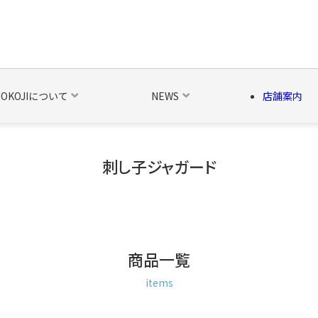
NOKOJIについて
NEWS
店舗案内
刺し子ジャガード
の他の雑貨
ベルト・関連商品
新商品
シーズン品
キャラ
商品一覧
items