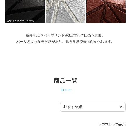
綿生地にラバープリントを3回重ねて凹凸を表現。
パールのような光沢感があり、見る角度で表情が変化します。
商品一覧
items
2
件中
1
-
2
件表示