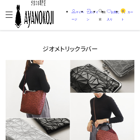
0
マイペ
ログイ
検
お気に
カー
ージ
ン
索
入り
ト
ジオメトリックラバー