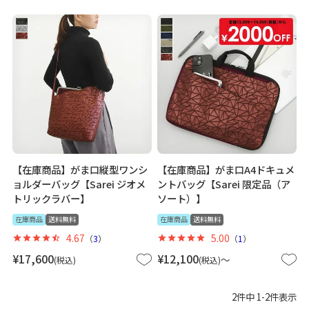
【在庫商品】がま口縦型ワンシ
【在庫商品】がま口A4ドキュメ
ョルダーバッグ【Sarei ジオメ
ントバッグ【Sarei 限定品（ア
トリックラバー】
ソート）】
在庫商品
送料無料
在庫商品
送料無料
4.67
5.00
（
3
）
（
1
）
¥
17,600
¥
12,100
〜
税込
税込
2
件中
1
-
2
件表示