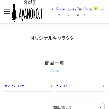
0
マイペ
ログイ
検
お気に
カー
ージ
ン
索
入り
ト
オリジナルキャラクター
商品一覧
items
ガマグチヨタカ
がまゴン