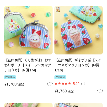
【在庫商品】くし型がま口おす
【在庫商品】がまポチ袋【スイ
わりポーチ【スイーツ×ガマグ
ーツ×ガマグチヨタカ】 [M便
チヨタカ】 [M便 1/4]
1/10]
在庫商品
在庫商品
¥
1,760
5.00
（
1
）
税込
¥
1,760
税込