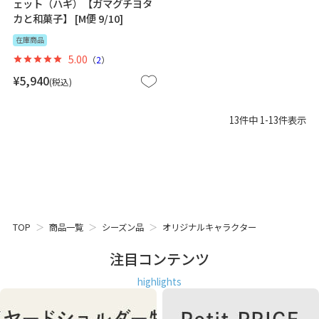
ェット（ハギ）【ガマグチヨタ
カと和菓子】 [M便 9/10]
在庫商品
5.00
（
2
）
¥
5,940
税込
13
件中
1
-
13
件表示
TOP
商品一覧
シーズン品
オリジナルキャラクター
注目コンテンツ
highlights