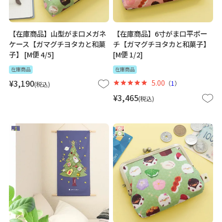
【在庫商品】山型がま口メガネ
【在庫商品】6寸がま口平ポー
ケース【ガマグチヨタカと和菓
チ【ガマグチヨタカと和菓子】
子】 [M便 4/5]
[M便 1/2]
在庫商品
在庫商品
¥
3,190
5.00
（
1
）
税込
¥
3,465
税込