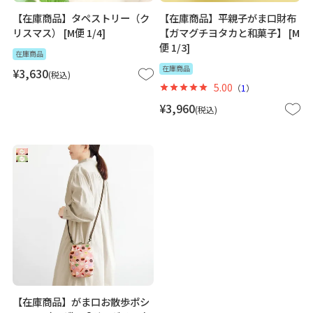
【在庫商品】タペストリー（ク
【在庫商品】平親子がま口財布
リスマス） [M便 1/4]
【ガマグチヨタカと和菓子】 [M
便 1/3]
在庫商品
在庫商品
¥
3,630
税込
5.00
（
1
）
¥
3,960
税込
【在庫商品】がま口お散歩ポシ