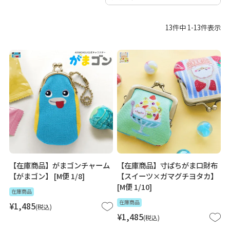
13
件中
1
-
13
件表示
【在庫商品】がまゴンチャーム
【在庫商品】寸ぱちがま口財布
【がまゴン】 [M便 1/8]
【スイーツ×ガマグチヨタカ】
[M便 1/10]
在庫商品
在庫商品
¥
1,485
税込
¥
1,485
税込