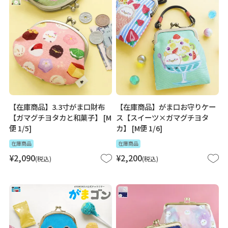
【在庫商品】3.3寸がま口財布
【在庫商品】がま口お守りケー
【ガマグチヨタカと和菓子】 [M
ス【スイーツ×ガマグチヨタ
便 1/5]
カ】 [M便 1/6]
在庫商品
在庫商品
¥
2,090
¥
2,200
税込
税込