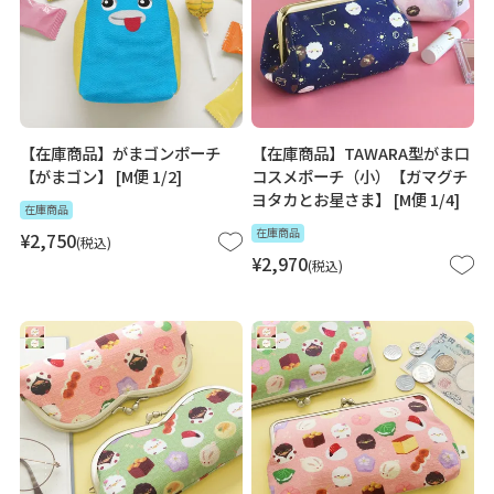
【在庫商品】がまゴンポーチ
【在庫商品】TAWARA型がま口
【がまゴン】 [M便 1/2]
コスメポーチ（小）【ガマグチ
ヨタカとお星さま】 [M便 1/4]
在庫商品
在庫商品
¥
2,750
税込
¥
2,970
税込