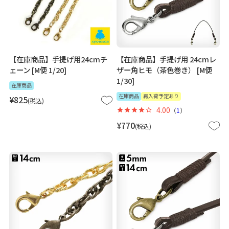
【在庫商品】手提げ用24cmチ
【在庫商品】手提げ用 24cmレ
ェーン [M便 1/20]
ザー角ヒモ（茶色巻き） [M便
1/30]
在庫商品
在庫商品
再入荷予定あり
¥
825
税込
4.00
（
1
）
¥
770
税込