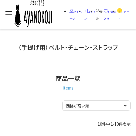
0
マイペ
ログイ
検
お気に
カー
ージ
ン
索
入り
ト
（手提げ用）ベルト・チェーン・ストラップ
商品一覧
items
10
件中
1
-
10
件表示