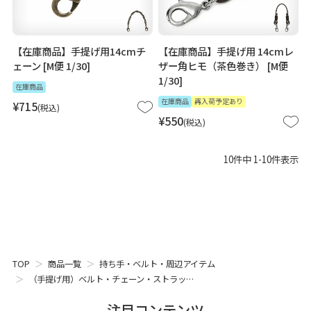
【在庫商品】手提げ用14cmチ
【在庫商品】手提げ用 14cmレ
ェーン [M便 1/30]
ザー角ヒモ（茶色巻き） [M便
1/30]
在庫商品
在庫商品
再入荷予定あり
¥
715
税込
¥
550
税込
10
件中
1
-
10
件表示
TOP
商品一覧
持ち手・ベルト・周辺アイテム
（手提げ用）ベルト・チェーン・ストラッ…
注目コンテンツ