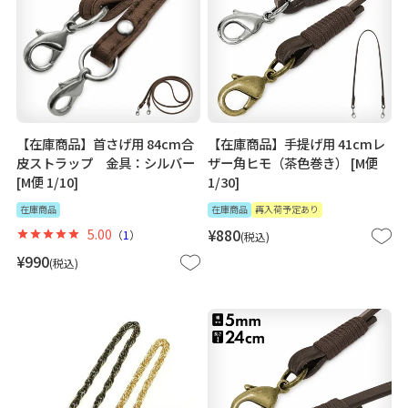
【在庫商品】首さげ用 84cm合
【在庫商品】手提げ用 41cmレ
皮ストラップ 金具：シルバー
ザー角ヒモ（茶色巻き） [M便
[M便 1/10]
1/30]
在庫商品
在庫商品
再入荷予定あり
5.00
¥
880
（
1
）
税込
¥
990
税込