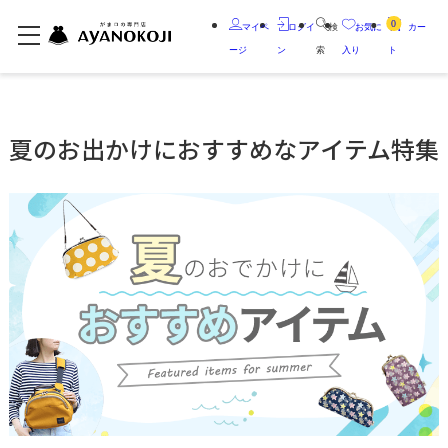
0
マイペ
ログイ
検
お気に
カー
ージ
ン
索
入り
ト
夏のお出かけにおすすめなアイテム特集