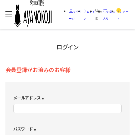
0
マイペ
ログイ
検
お気に
カー
ージ
ン
索
入り
ト
ログイン
会員登録がお済みのお客様
メールアドレス
(
必
須
)
パスワード