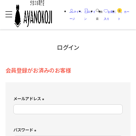
0
マイペ
ログイ
検
お気に
カー
ージ
ン
索
入り
ト
ログイン
会員登録がお済みのお客様
メールアドレス
(
必
須
)
パスワード