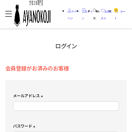
0
マイペ
ログイ
検
お気に
カー
ージ
ン
索
入り
ト
ログイン
会員登録がお済みのお客様
メールアドレス
(
必
須
)
パスワード