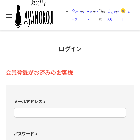
0
マイペ
ログイ
検
お気に
カー
ージ
ン
索
入り
ト
ログイン
会員登録がお済みのお客様
メールアドレス
(
必
須
)
パスワード