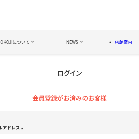
NOKOJIについて
NEWS
店舗案内
ログイン
の他の雑貨
ベルト・関連商品
新商品
シーズン品
キャラ
会員登録がお済みのお客様
ルアドレス
(