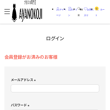
0
マイペ
ログイ
検
お気に
カー
ージ
ン
索
入り
ト
ログイン
会員登録がお済みのお客様
メールアドレス
(
必
須
)
パスワード