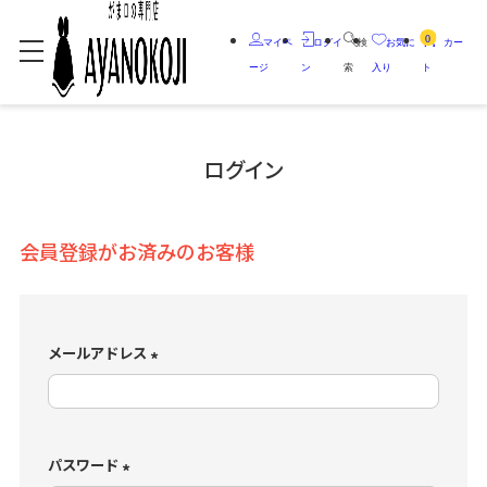
0
マイペ
ログイ
検
お気に
カー
ージ
ン
索
入り
ト
ログイン
会員登録がお済みのお客様
メールアドレス
(
必
須
)
パスワード