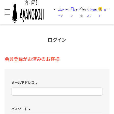
0
マイペ
ログイ
検
お気に
カー
ージ
ン
索
入り
ト
ログイン
会員登録がお済みのお客様
メールアドレス
(
必
須
)
パスワード