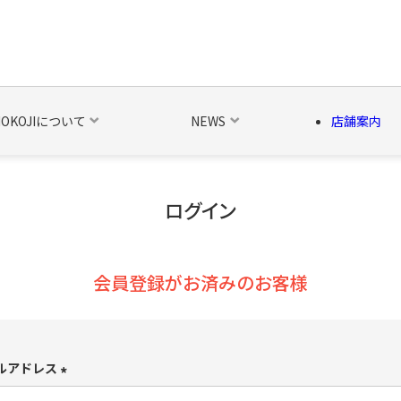
NOKOJIについて
NEWS
店舗案内
ログイン
の他の雑貨
ベルト・関連商品
新商品
シーズン品
キャラ
会員登録がお済みのお客様
ルアドレス
(