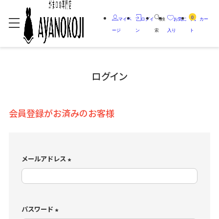
0
マイペ
ログイ
検
お気に
カー
ージ
ン
索
入り
ト
ログイン
会員登録がお済みのお客様
メールアドレス
(
必
須
)
パスワード