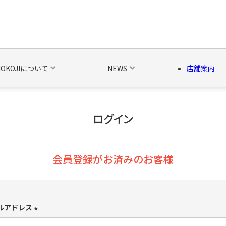
NOKOJIについて
NEWS
店舗案内
ログイン
の他の雑貨
ベルト・関連商品
新商品
シーズン品
キャラ
会員登録がお済みのお客様
ルアドレス
(