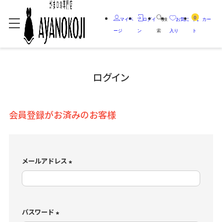
0
マイペ
ログイ
検
お気に
カー
ージ
ン
索
入り
ト
ログイン
会員登録がお済みのお客様
メールアドレス
(
必
須
)
パスワード