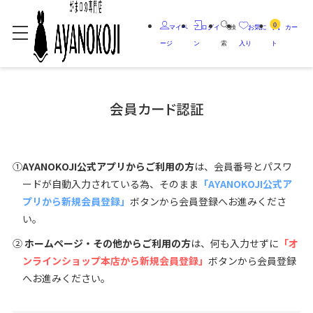
0
マイペ
ログイ
検
お気に
カー
ージ
ン
索
入り
ト
会員カード認証
①
AYANOKOJI公式アプリからご利用の方
は、会員番号とパスワ
ードが自動入力されている為、そのまま
「AYANOKOJI公式ア
プリから新規会員登録」
ボタンから会員登録へお進みくださ
い。
②
ホームページ・その他からご利用の方
は、何も入力せずに
「オ
ンラインショップ本店から新規会員登録」
ボタンから会員登録
へお進みください。