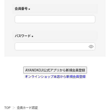
会員番号
(
必
須
)
パスワード
(
必
須
)
AYANOKOJI公式アプリから新規会員登録
オンラインショップ本店から新規会員登録
TOP
会員カード認証