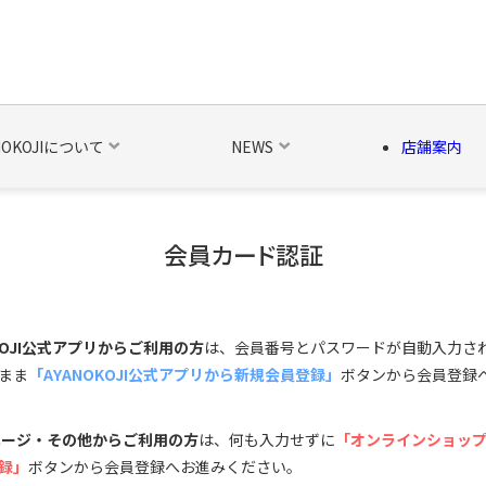
NOKOJIについて
NEWS
店舗案内
会員カード認証
の他の雑貨
ベルト・関連商品
新商品
シーズン品
キャラ
OKOJI公式アプリからご利用の方
は、会員番号とパスワードが自動入力さ
まま
「AYANOKOJI公式アプリから新規会員登録」
ボタンから会員登録
ページ・その他からご利用の方
は、何も入力せずに
「オンラインショッ
録」
ボタンから会員登録へお進みください。