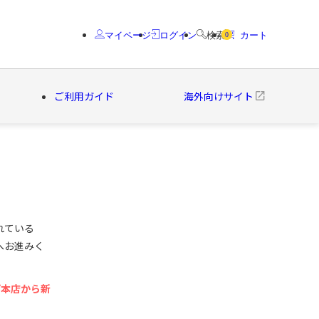
マイページ
ログイン
検索
カート
0
ご利用ガイド
海外向けサイト
クター
ブランド
れている
へお進みく
プ本店から新