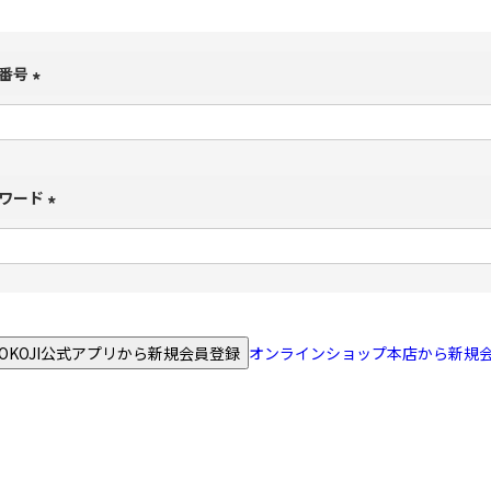
番号
(
必
須
)
ワード
(
必
須
)
NOKOJI公式アプリから新規会員登録
オンラインショップ本店から新規