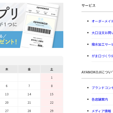
サービス
オーダーメイ
大口注文お問
撥水加工サー
がま口づくり
木
金
土
AYANOKOJIについ
1
6
7
8
ブランドコン
13
14
15
各店舗案内
20
21
22
メディア情報
27
28
29