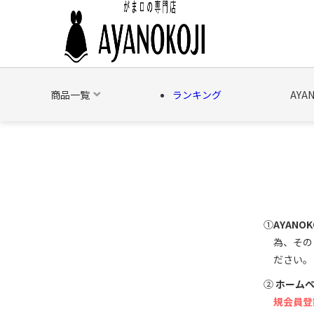
商品一覧
ランキング
AYA
バッグ
財布
ポーチ
文具
日用雑貨
そ
①
AYAN
為、その
ださい。
②
ホーム
規会員登