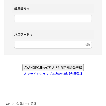
会員番号
(
必
須
)
パスワード
(
必
須
)
AYANOKOJI公式アプリから新規会員登録
オンラインショップ本店から新規会員登録
TOP
会員カード認証