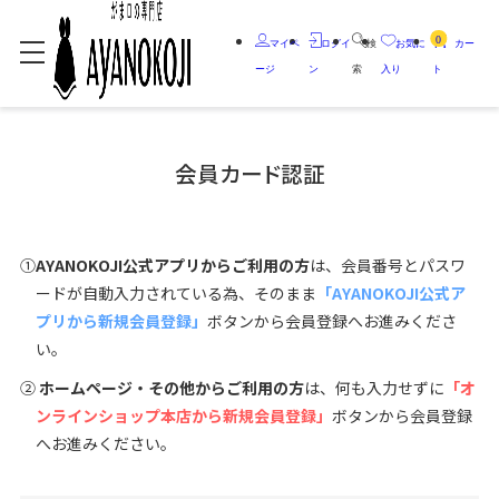
0
マイペ
ログイ
検
お気に
カー
ージ
ン
索
入り
ト
会員カード認証
①
AYANOKOJI公式アプリからご利用の方
は、会員番号とパスワ
ードが自動入力されている為、そのまま
「AYANOKOJI公式ア
プリから新規会員登録」
ボタンから会員登録へお進みくださ
い。
②
ホームページ・その他からご利用の方
は、何も入力せずに
「オ
ンラインショップ本店から新規会員登録」
ボタンから会員登録
へお進みください。