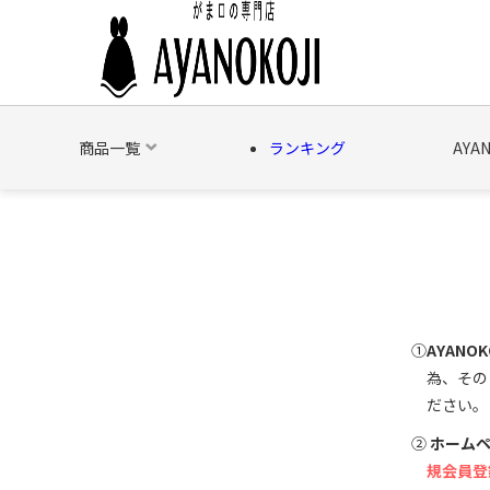
商品一覧
ランキング
AYA
バッグ
財布
ポーチ
文具
日用雑貨
そ
①
AYAN
為、その
ださい。
②
ホーム
規会員登