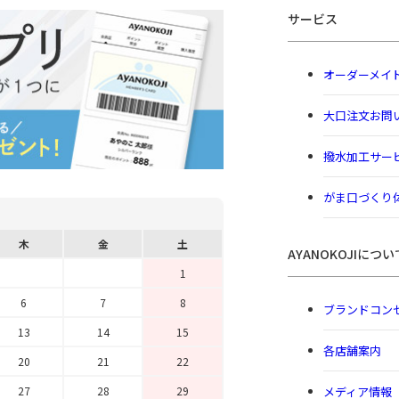
サービス
オーダーメイ
大口注文お問
撥水加工サー
がま口づくり
木
金
土
AYANOKOJIについ
1
6
7
8
ブランドコン
13
14
15
各店舗案内
20
21
22
メディア情報
27
28
29