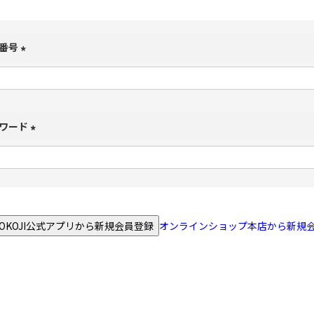
番号
(
必
須
)
ワード
(
必
須
)
NOKOJI公式アプリから新規会員登録
オンラインショップ本店から新規