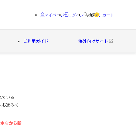
マイページ
ログイン
検索
カート
0
ご利用ガイド
海外向けサイト
クター
ブランド
れている
へお進みく
プ本店から新