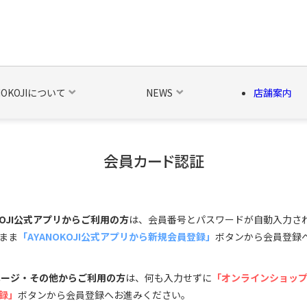
NOKOJIについて
NEWS
店舗案内
会員カード認証
の他の雑貨
ベルト・関連商品
新商品
シーズン品
キャラ
OKOJI公式アプリからご利用の方
は、会員番号とパスワードが自動入力さ
まま
「AYANOKOJI公式アプリから新規会員登録」
ボタンから会員登録
ページ・その他からご利用の方
は、何も入力せずに
「オンラインショッ
録」
ボタンから会員登録へお進みください。