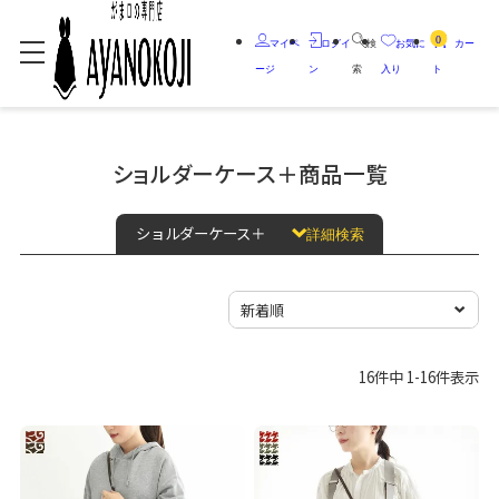
0
マイペ
ログイ
検
お気に
カー
ージ
ン
索
入り
ト
ショルダーケース＋商品一覧
ショルダーケース＋
詳細検索
16
件中
1
-
16
件表示