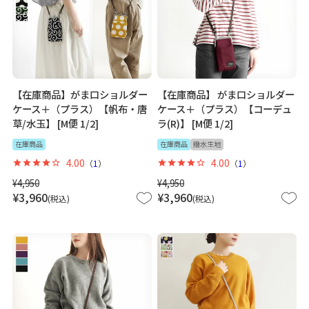
【在庫商品】がま口ショルダー
【在庫商品】 がま口ショルダー
ケース＋（プラス）【帆布・唐
ケース＋（プラス）【コーデュ
草/水玉】 [M便 1/2]
ラ(R)】 [M便 1/2]
在庫商品
在庫商品
撥水生地
4.00
4.00
（
1
）
（
1
）
¥
4,950
¥
4,950
¥
3,960
¥
3,960
税込
税込