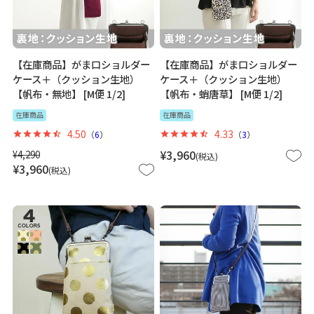
【在庫商品】がま口ショルダー
【在庫商品】がま口ショルダー
ケース＋（クッション生地）
ケース＋（クッション生地）
【帆布・無地】 [M便 1/2]
【帆布・蛸唐草】 [M便 1/2]
在庫商品
在庫商品
4.50
4.33
（
6
）
（
3
）
¥
4,290
¥
3,960
税込
¥
3,960
税込