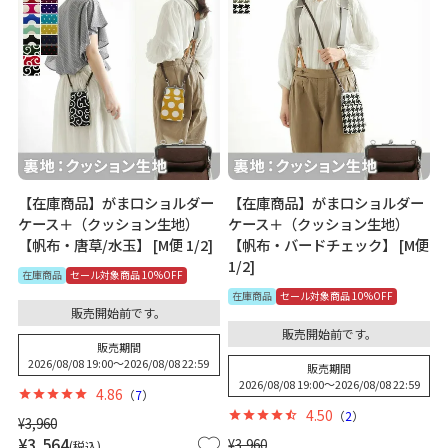
【在庫商品】がま口ショルダー
【在庫商品】がま口ショルダー
ケース＋（クッション生地）
ケース＋（クッション生地）
【帆布・唐草/水玉】 [M便 1/2]
【帆布・バードチェック】 [M便
1/2]
在庫商品
セール対象商品 10%OFF
在庫商品
セール対象商品 10%OFF
販売開始前です。
販売開始前です。
販売期間
2026/08/08 19:00
〜
2026/08/08 22:59
販売期間
2026/08/08 19:00
〜
2026/08/08 22:59
4.86
（
7
）
4.50
（
2
）
¥
3,960
¥
3,564
¥
3,960
税込