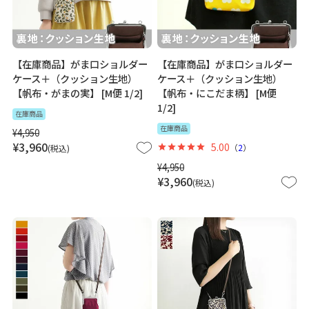
【在庫商品】がま口ショルダー
【在庫商品】がま口ショルダー
ケース＋（クッション生地）
ケース＋（クッション生地）
【帆布・がまの実】 [M便 1/2]
【帆布・にこだま柄】 [M便
1/2]
在庫商品
在庫商品
¥
4,950
¥
3,960
5.00
（
2
）
税込
¥
4,950
¥
3,960
税込