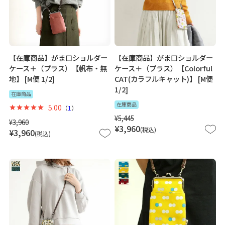
【在庫商品】がま口ショルダー
【在庫商品】がま口ショルダー
ケース＋（プラス）【帆布・無
ケース＋（プラス）【Colorful
地】 [M便 1/2]
CAT(カラフルキャット)】 [M便
1/2]
在庫商品
在庫商品
5.00
（
1
）
¥
5,445
¥
3,960
¥
3,960
税込
¥
3,960
税込