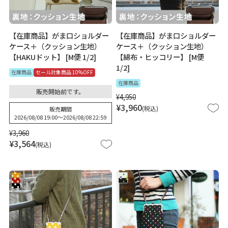
【在庫商品】がま口ショルダー
【在庫商品】がま口ショルダー
ケース＋（クッション生地）
ケース＋（クッション生地）
【HAKUドット】 [M便 1/2]
【綿布・ヒッコリー】 [M便
1/2]
在庫商品
セール対象商品 10%OFF
在庫商品
販売開始前です。
¥
4,950
¥
3,960
税込
販売期間
2026/08/08 19:00
〜
2026/08/08 22:59
¥
3,960
¥
3,564
税込