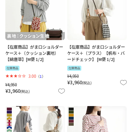
【在庫商品】がま口ショルダー
【在庫商品】がま口ショルダー
ケース＋（クッション裏地）
ケース＋（プラス）【帆布・バ
【綿唐草】[M便 1/2]
ードチェック】 [M便 1/2]
在庫商品
在庫商品
3.00
¥
4,950
（
1
）
¥
3,960
税込
¥
4,950
¥
3,960
税込