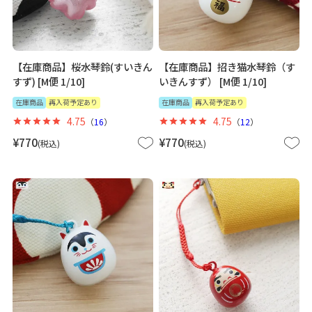
【在庫商品】桜水琴鈴(すいきん
【在庫商品】招き猫水琴鈴（す
すず) [M便 1/10]
いきんすず） [M便 1/10]
在庫商品
再入荷予定あり
在庫商品
再入荷予定あり
4.75
4.75
（
16
）
（
12
）
¥
770
¥
770
税込
税込