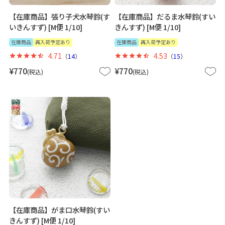
【在庫商品】張り子犬水琴鈴(す
【在庫商品】だるま水琴鈴(すい
いきんすず) [M便 1/10]
きんすず) [M便 1/10]
在庫商品
再入荷予定あり
在庫商品
再入荷予定あり
4.71
4.53
（
14
）
（
15
）
¥
770
¥
770
税込
税込
【在庫商品】がま口水琴鈴(すい
きんすず) [M便 1/10]