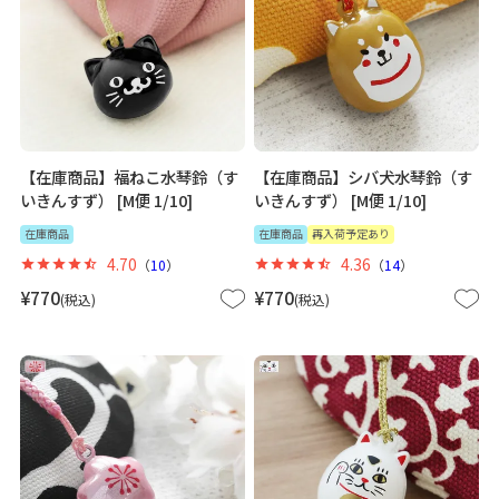
【在庫商品】福ねこ水琴鈴（す
【在庫商品】シバ犬水琴鈴（す
いきんすず） [M便 1/10]
いきんすず） [M便 1/10]
在庫商品
在庫商品
再入荷予定あり
4.70
4.36
（
10
）
（
14
）
¥
770
¥
770
税込
税込