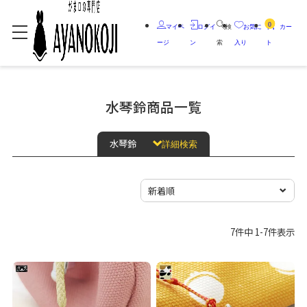
0
マイペ
ログイ
検
お気に
カー
ージ
ン
索
入り
ト
水琴鈴商品一覧
水琴鈴
詳細検索
7
件中
1
-
7
件表示