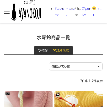
0
マイペ
ログイ
検
お気に
カー
ージ
ン
索
入り
ト
水琴鈴商品一覧
水琴鈴
詳細検索
7
件中
1
-
7
件表示