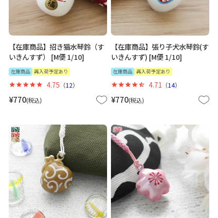
【在庫商品】招き猫水琴鈴（す
【在庫商品】張り子犬水琴鈴(す
いきんすず） [M便 1/10]
いきんすず) [M便 1/10]
在庫商品
再入荷予定あり
在庫商品
再入荷予定あり
4.75
4.71
（
12
）
（
14
）
¥
770
¥
770
税込
税込