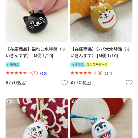
【在庫商品】福ねこ水琴鈴（す
【在庫商品】シバ犬水琴鈴（す
いきんすず） [M便 1/10]
いきんすず） [M便 1/10]
在庫商品
在庫商品
再入荷予定あり
4.70
4.36
（
10
）
（
14
）
¥
770
¥
770
税込
税込