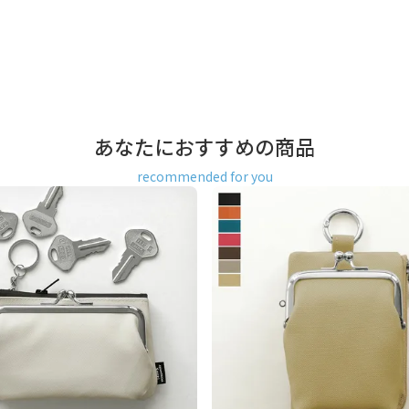
て環境にやさしいファブリックを使
。リングが付いたがま口キーケー
ポケットにも入るサイズなの
派の男性にもオススメです。
付いたファスナーポーチがひと
たお出かけやドライブにも活躍
お札が収納可能。ファスナー部に
も干渉せず、カードが傷つきませ
あなたにおすすめの商品
時に持っていきたい小物を入れ
recommended for you
ールチェーンなどが付けられま
ミックスした、軽量で堅牢度に優
にテフロン（R）加工が施されて
います。
財布 レディース メンズ ユニセック
おでかけ 女性が 喜ぶ 喜ばれる プ
もの おすすめ 日本製 京都 ガマ