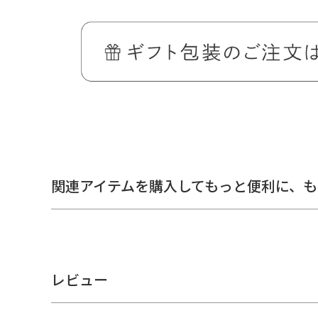
鍵・カード・小銭・お札、お出かけに必要な物をひとまと
コーデュラ（R）糸と再生PETのリサイクル糸で作られた
ブリックを使用したシリーズの、がま口キーコインケースで
関連アイテムを購入してもっと便利に、
も
＞納期についてのご案内
備考
CORDURA(R)は、耐久性に優れたファブリック
社の登録商標です。
レビュー
テフロン(R)はデュポン社の登録商標です。