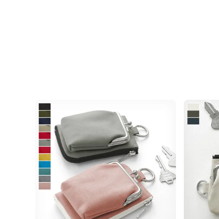
糸と再生PETのリサイクル糸で作られた、強く
用したシリーズの、がま口キーコインケースです
スと、ファスナーポーチが合体したキーケース。
で、小さなバッグ派の方やバッグを持ち歩かない
カードなどを入れられるがま口と、キーリングが
つに。スマートキーも収納できるのでちょっとし
します。がま口部には、カードや3つ折りにした
は仕切りがあるので、鍵とカードを一緒に入れて
ん。リップや目薬、絆創膏なども入るので、外出
ておくのに便利。外側のDカンにはカラビナやリ
す。
MATERIAL
コーデュラ（R）糸と再生PETのリサイクル糸を
れたエコなファブリックで作られています。さら
いるので、高性能の撥水、防汚機能も兼ね備えて
キーケース コインケース 小銭入れ カード 収納 
ス 無地 シンプル カジュアル お散歩 撥水 はっ水 
レゼント もらって 嬉しい ちょっと 良いもの いい
グチ がまぐち