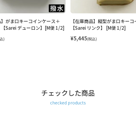
品】がま口キーコインケース＋
【在庫商品】縦型がま口キーコ
Sarei デューロン】[M便 1/2]
【Sarei リンク】 [M便 1/2]
¥
5,445
込
税込
チェックした商品
checked products