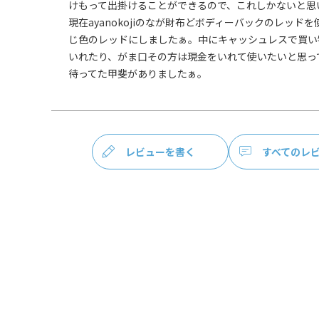
けもって出掛けることができるので、これしかないと思い
現在ayanokojiのなが財布どボディーバックのレッド
素材
＜袋＞ 表地：ポリエステル100％、裏地：レーヨ
じ色のレッドにしましたぁ。中にキャッシュレスで買い
＜口金＞ 鉄（アンティークゴールド）
いれたり、がま口その方は現金をいれて使いたいと思って
製造
日本製（京都秀和がま口製作所）
お支払方法
クレジットカード
／コンビニ後
イ／PayPay
レビューを書く
すべてのレ
クレジットカード決済、Amazon Pay、PayP
テムの都合上、商品発送前にご請求させて頂く場
さいますようお願い申し上げます。
規約に基づき
ます。
発送方法
ゆうパケット：全国一律330円
2個まで
ゆうパック：全国一律770円
日時指定可
※10,000円以上ご購入頂いた場合は送料無料に
商品説明
鍵・カード・小銭・お札、お出かけに必要な物を