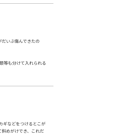
際は必ず拭き取ってください。
分の水濡れにご注意ください。
低下していきます。※商品の仕
がま口はその特性上、荷物の大
なります。※内寸外寸ともに実
のサイズと誤差が生じる場合があ
がだいぶ傷んできたの
差があります。※手づくりのため
類等も分けて入れられる
カギなどをつけるとこが
て斜めがけでき、これだ
せん。