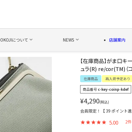
NOKOJIについて
NEWS
店舗案内
【在庫商品】がま口キーコ
ュラ(R) re/cor(TM
の他の雑貨
ベルト・関連商品
新商品
シーズン品
キャラ
在庫商品
再入荷予定あり
商品番号
c-key-coinp-kdef
¥
4,290
税込
会員限定！【
39
ポイント進
5.00
2