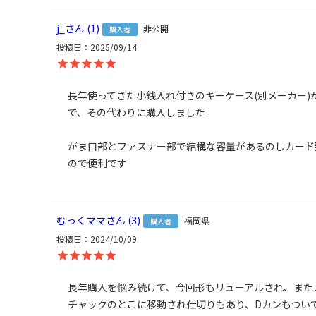
※生地自体に撥水効果がありますが、水に濡れた
がま口部分に紙紐を使用しているため、がま口部
j_
1
非公開
購入者
※撥水効果はその特性上、使用頻度と共に徐々に
投稿日
2025/09/14
様や価格は予告なく変更する場合があります。※
きさや重さで強い力が加わると口金が開きやすく
寸で表記しています。※生地の種類によって表記
長年使ってきた小銭入れ付きのキーケース(別メーカー)
ります。※置いた状態で測っているので多少の誤
で、その代わりに購入しました

個体差があります。
あらかじめご了承ください。
がま口部とファスナー部で結構な容量があるのしカード
サイズ詳細
＜本体＞ 外寸：高さ8cm、幅13cm、奥行き2cm
ので便利です
＜ファスナー収納部＞
内寸：高さ7.5cm、幅10.5cm
内ポケット内寸：高さ5.5cm、幅12cm
チェーン：7.5cm
むっくママ
3
福岡県
購入者
＜がま口収納部＞
投稿日
2024/10/09
内寸：高さ6.5cm、幅10.5cm
＜重さ＞ 65g
長年購入を悩み続けて、今回形もリューアルされ、また
チャックのとこに移動され仕切りもあり、Dカンもつい
※外寸は口金を含みます。※内寸は口金を含みま