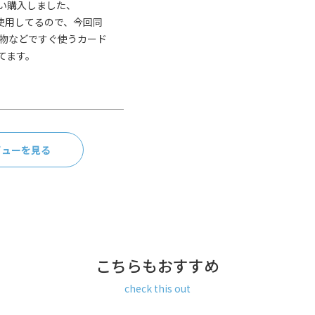
購入しました、

を使用してるので、今回同
ン100％（※裏地の色は共通）
物などですぐ使うカード
ます。

払い／Amazon Pay／楽天ペ
ビューを見る
ay、楽天ペイをご選択の場合、シス
合がございます。何卒ご了承下
返品、キャンセルもお受付でき
なら発送可能
能
こちらもおすすめ
なります。
check this out
ひとまとめ。 コーデュラ（R）