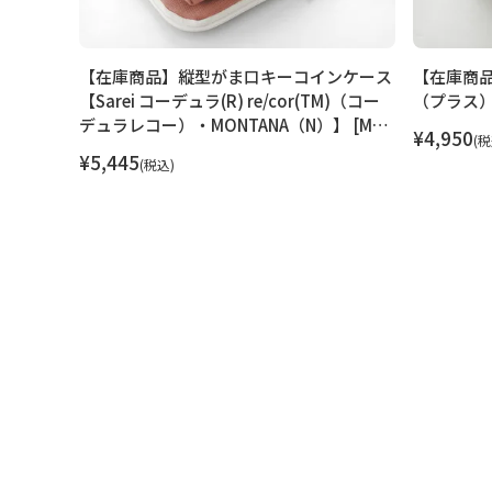
ース＋
【在庫商品】縦型がま口キーコインケース
【在庫商
便 1/2]
【Sarei コーデュラ(R) re/cor(TM)（コー
（プラス）【
デュラレコー）・MONTANA（N）】 [M便
¥
4,950
税
1/2]
¥
5,445
税込