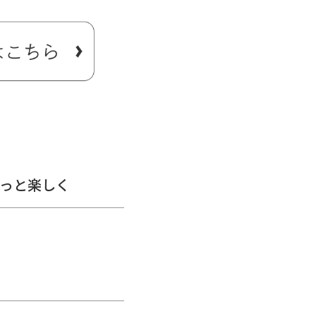
め。
、強くて環境にやさしいファ
す。
っと楽しく
に対するインビスタ（INVISTA）