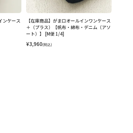
インケース
【在庫商品】がま口オールインワンケース
【在庫
＋（プラス）【帆布・綿布・デニム（アソ
ラ(R)】 
ート）】 [M便 1/4]
¥
2,640
¥
3,960
税込