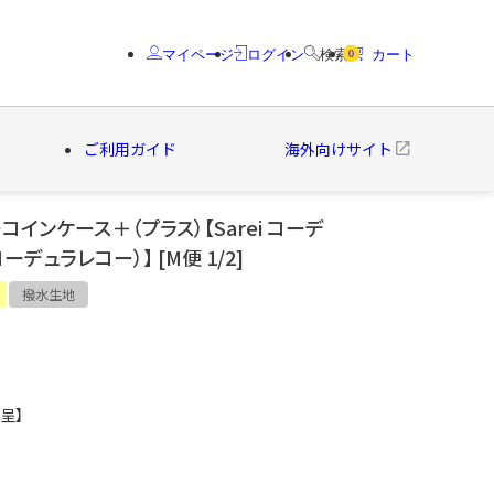
マイページ
ログイン
検索
カート
0
ご利用ガイド
海外向けサイト
インケース＋（プラス）【Sarei コーデ
)（コーデュラレコー）】 [M便 1/2]
クター
ブランド
撥水生地
呈】