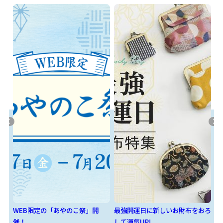
WEB限定の「あやのこ祭」開
最強開運日に新しいお財布をおろ
身
催！
して運気UP!
う