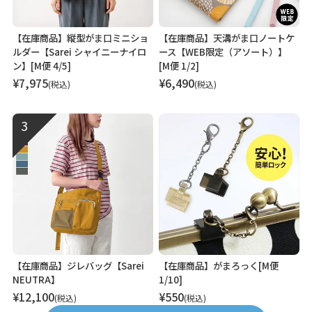
【在庫商品】縦型がま口ミニショ
【在庫商品】天溝がま口ノートケ
ルダー【Sarei シャイニーナイロ
ース【WEB限定（アソート）】
ン】[M便 4/5]
[M便 1/2]
¥
7,975
¥
6,490
税込
税込
【在庫商品】ジレバッグ【Sarei
【在庫商品】がまろっく[M便
NEUTRA】
1/10]
¥
12,100
¥
550
税込
税込