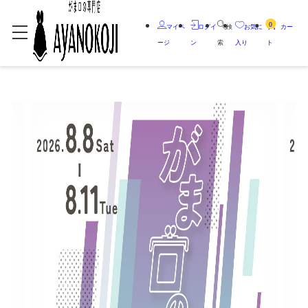
0
マイペ
ログイ
検
お気に
カー
ージ
ン
索
入り
ト