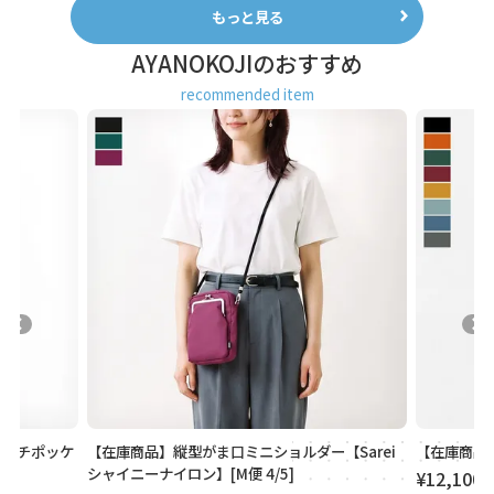
もっと見る
AYANOKOJIのおすすめ
recommended item
【Sarei
【在庫商品】ジレバッグ【Sarei NEUTRA】
【在庫商品
ニム】
¥
12,100
税込