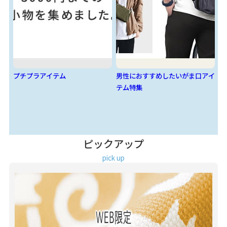
プチプラアイテム
男性におすすめしたいがま口アイ
ベ
テム特集
ピックアップ
pick up