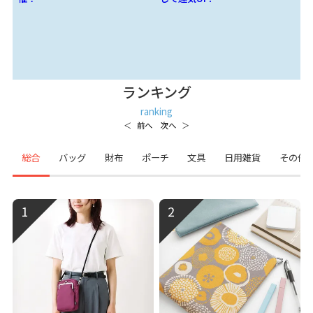
ー
ランキング
ranking
総合
バッグ
財布
ポーチ
文具
日用雑貨
その他