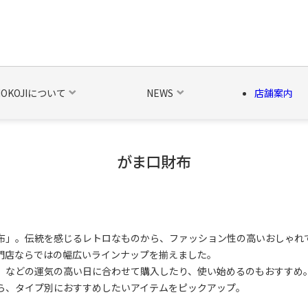
NOKOJIについて
NEWS
店舗案内
がま口財布
の他の雑貨
ベルト・関連商品
新商品
シーズン品
キャラ
布」。伝統を感じるレトロなものから、ファッション性の高いおしゃれ
門店ならではの幅広いラインナップを揃えました。
」などの運気の高い日に合わせて購入したり、使い始めるのもおすすめ
ら、タイプ別におすすめしたいアイテムをピックアップ。