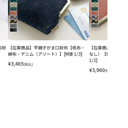
口財
【在庫商品】平親子がま口財布【帆布・
【在庫商品】復刻型
綿布・デニム（アソート）】[M便 1/3]
なし）【帆布・綿布
1/2]
¥
3,465
税込
¥
3,960
税込