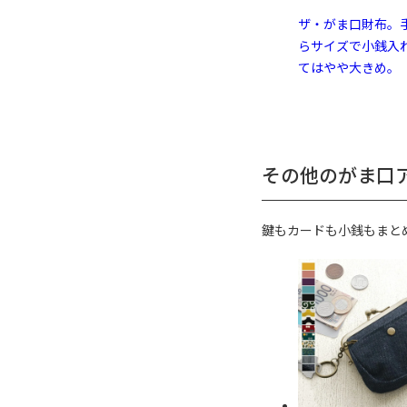
ザ・がま口財布。
らサイズで小銭入
てはやや大きめ。
その他のがま口
鍵もカードも小銭もまと