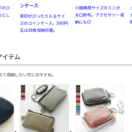
ンケース
手のひ
小銭専用サイズのミニが
れとし
ま口財布。アクセサリー収
実印がぴったり入るサイ
納にも◎
ズのコインケース。500円
玉は38枚収納可能。
アイテム
めて収納したい方におすすめ。