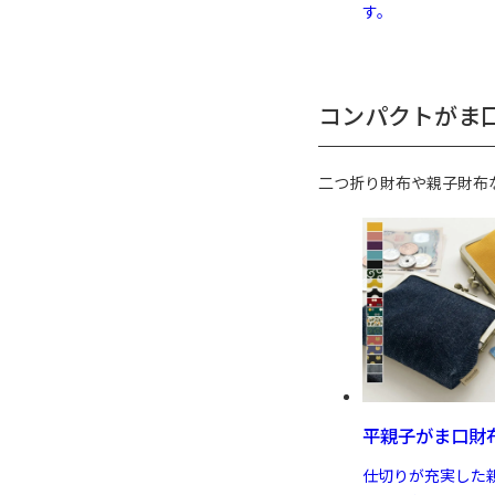
す。
コンパクトがま
二つ折り財布や親子財布
平親子がま口財
仕切りが充実した