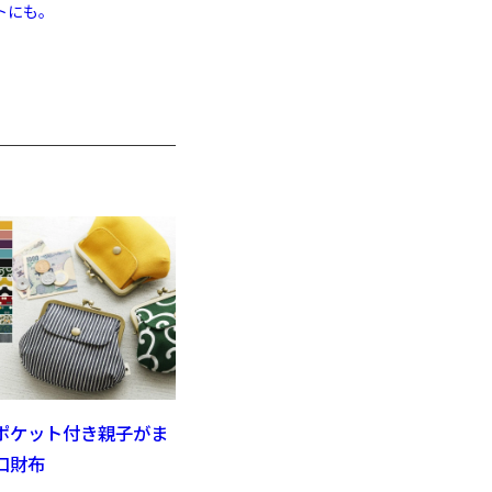
トにも。
。
ポケット付き親子がま
口財布