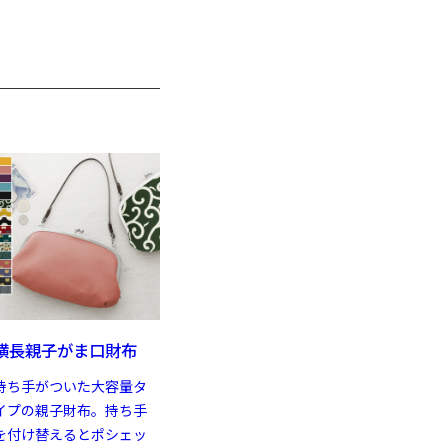
。
横長親子がま口財布
持ち手がついた大容量タ
イプの親子財布。持ち手
を付け替えるとポシェッ