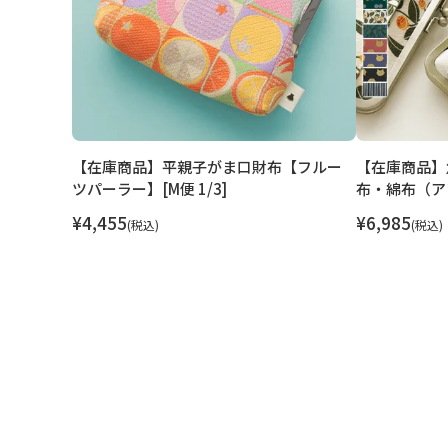
【在庫商品】平親子がま口財布【フルー
【在庫商品】
ツパーラー】[M便 1/3]
布・綿布（アソ
¥
4,455
¥
6,985
税込
税込