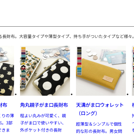
る長財布。大容量タイプや薄型タイプ、持ち手がついたタイプなど様々
財布
角丸親子がま口長財布
天溝がま口ウォレット
（ロング）
くりの薄
程よい丸みが可愛く、親
布。3部
子がま口で使いやすい、
超薄型＆シンプルで個性
できま
外ポケット付きの長財
的な形の長財布。男女問