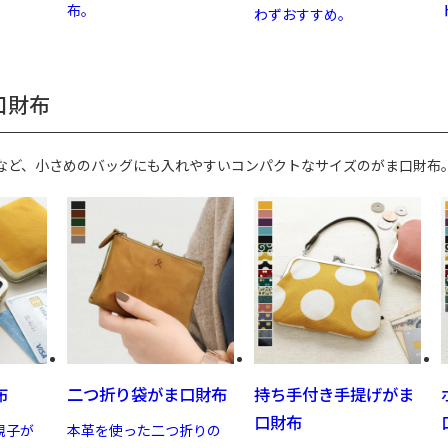
布。
わずおすすめ。
口財布
など、小さめのバッグにも入れやすいコンパクトなサイズのがま口財布
布
二つ折り袋がま口財布
持ち手付き手提げがま
口財布
親子が
本革を使った二つ折りの