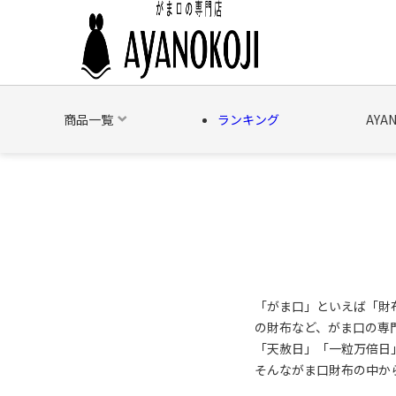
商品一覧
ランキング
AYA
バッグ
財布
ポーチ
文具
日用雑貨
そ
「がま口」といえば「財
の財布など、がま口の専
「天赦日」「一粒万倍日
そんながま口財布の中か