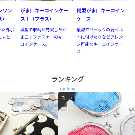
ンワン
がま口キーコインケー
縦型がま口キーコイン
ス）
ス＋（プラス）
ケース
いた外ポ
横型で収納が充実したが
縦型でリュックの肩ベル
とまと
ま口＋ファスナーのキー
トに付けたりなどアレン
。
コインケース。
ジ可能なキーコインケー
ス。
ランキング
ranking