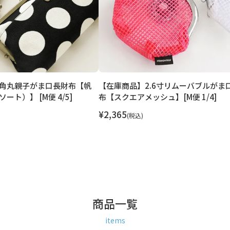
角丸親子がま口長財布【帆
【在庫商品】2.6寸リムーバブルがま
ート）】 [M便 4/5]
布【スクエアメッシュ】[M便 1/4]
¥
2,365
税込
商品一覧
items