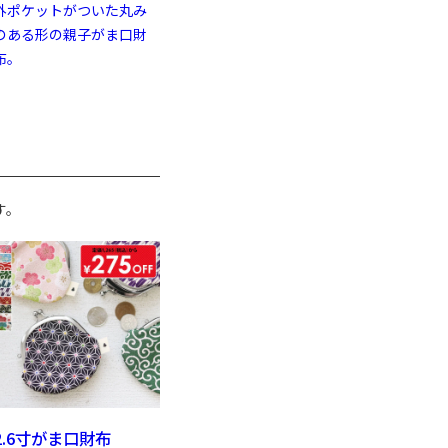
外ポケットがついた丸み
のある形の親子がま口財
布。
す。
2.6寸がま口財布