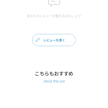
ください。
【革の保管方法】 色落ちやカビの発生を防ぐため、濡れたま
ま放置したり、高温多湿な場所での保管はお避けください。
長期間保管の際は、風通しのよい所で保管し、時々日陰干し
あなたのレビューを書き込みましょう!
やカラ拭きして湿気を除去してください。
【色落ちのご注意】この製品は素材の性質上、染色堅牢度が
低く、水濡れや摩擦により色落ちしたり、他の製品へ色移り
の可能性がありますのでご注意ください。白物との併用はお
避けください。
レビューを書く
※商品の仕様や価格は予告なく変更する場合があります。※
がま口はその特性上、荷物の大きさや重さで強い力が加わる
と口金が開きやすくなります。※内寸外寸ともに実寸で表記
しています。※生地の種類によって表記のサイズと誤差が生
じる場合があります。※置いた状態で測っているので多少の
誤差があります。※手づくりのため個体差があります。※ス
こちらもおすすめ
マートフォンやモニター環境によって実際の色と異なって見
える場合があります。 あらかじめご了承ください。
check this out
サイズ詳細
＜本体＞外寸：高さ9cm、幅9.5cm、マチ2.5cm ／ お札入れ
見開き外寸：高さ9.5cm、幅20cm ／ カードポケット：高
さ：4.5～6.5cm、幅9cm ／ お札入れ内寸：高さ9cm、幅
17.5cm ／ がま口小銭入れ内寸：高さ6.5cm、幅8cm ／ がま
口内内ポケット：高さ4cm、幅7cm ／ ＜重さ＞ 100g ／ ※