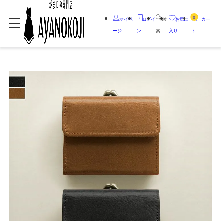
0
マイペ
ログイ
検
お気に
カー
ージ
ン
索
入り
ト