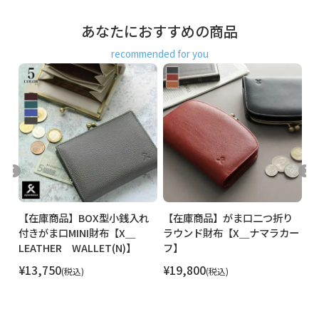
外寸は口金を含みます。※内寸は口金を含みません。
あなたにおすすめの商品
素材
表地：本革（牛）、裏地：レーヨン50％・綿50％ ／ 口金：
鉄（アンティークゴールド）
recommended for you
製造
日本製（京都秀和がま口製作所）
お支払方法
クレジットカード
／コンビニ後払い／
Amazon Pay／楽天ペイ／PayPay
クレジットカード決済、Amazon Pay、PayPay、楽天ペイを
ご選択の場合、システムの都合上、商品発送前に請求させて
いただく場合があります。何卒ご了承ください。
規約に基づ
き返品、キャンセルもお受付できます。
発送方法
ゆうパック：全国一律770円
日時指定可能
口
【在庫商品】BOX型小銭入れ
【在庫商品】がま口二つ折り
【
（※10,000円以上ご購入頂いた場合は送料無料にな
れ
付きがま口MINI財布【X＿
ラウンド財布【X＿ナマラカー
口
ります。）
レザ
LEATHER WALLET(N)】
フ】
W
¥
13,750
¥
19,800
¥
税込
税込
商品説明
シュリンクレザーで作った三つ折りのミニサイズのお財布。
手のひらに収まるほどの小さめサイズの三つ折りのレザーウ
ォレット。コンパクトながら、お札や小銭、カードなど、必
要な収納を叶えた機能的なお財布です。