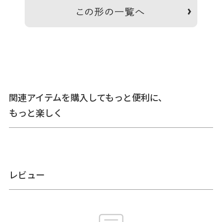
けておくと日常的な汚れや水濡れ対策になります。革は、汗
や雨などの水濡れに弱く、濡れると水にじみ（ウォータース
ポット）のような跡が残る場合があります。濡れた際には、
早めに柔らかく清潔な布で軽く押さえるようにして、水気を
取ってから陰干ししてください。本製品は天然皮に着色を施
していますが、過度な色止め加工はしておりません。汗・水
濡れ、衣服との摩擦により色移りする場合がありますので、
充分お気をつけください。また、直射日光や熱による乾燥は
革へのダメージになりますのでご注意ください。
【革の特徴について】 皮革の表面には、もともと動物が持っ
関連アイテムを購入してもっと便利に、
ていたシワやキズなどの天然の証がそのまま残っている場合
もっと楽しく
があります。その素材の持つ個体差が、革の魅力と言えま
す。「皮」を鞣して「革」にする作業を経ても、本来の天然
の証は消えずに個性として残ります。そのため、どれ一つと
して同じものはございません。ぜひ、オンリーワンの表情を
お楽しみください。
【革のお手入れ方法】 日々のお手入れは、汚れは柔らかな布
レビュー
で拭き取り、ホコリはブラシで落としてください。 革の表情
に元気がなくなってきたら、オイルケアをおすすめします。
革専用のクリームを綺麗な柔らかい布で少量取り、製品に素
早くなじませます。塗り過ぎはシミの原因になりますのでご
注意ください。最後はカラ拭きで余分なオイルを拭き取って