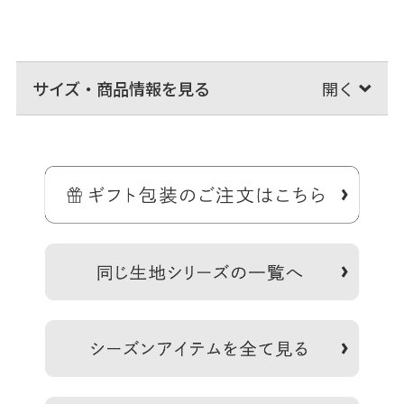
サイズ・商品情報を見る
＞納期についてのご案内
備考
革素材の擦れ・色あせ・色落ち・キズ・シワ・シミなどは修
理対象外となります。
口金のゆるみ・かたさの調整は可能な場合もございますので
ご相談ください。
【革製品のご使用にあたって】 ご使用前に防水スプレーをか