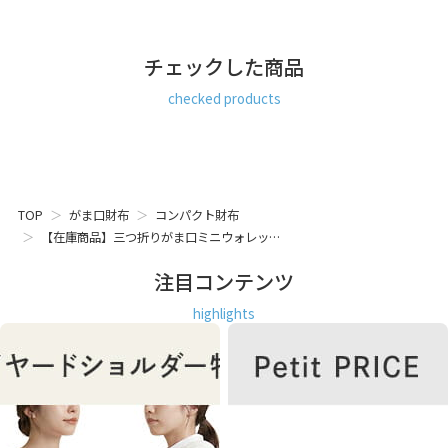
お札入れは1部屋のシンプルな作りで、6枚のカードが収納で
きるポケットがあります。
外側に付いているがま口小銭入れは、お財布を広げなくても
チェックした商品
小銭が取り出せます。じゃばら式で開きやすく小銭がよく見
えます。
checked products
ひねりの形をシンプルな丸玉ではなく少しスマートな形の
「らっきょう玉ひねり」にしています。
SERIES
シンプルで持ちやすいシュリンクレザーを使用。柔らかく滑
TOP
がま口財布
コンパクト財布
らかで肌なじみの良い質感です。
シュリンクレザーは仕上げ工程の際に革を伸縮させてシボを
【在庫商品】三つ折りがま口ミニウォレッ…
作る「シュリンク加工」を施された革で、細かな傷が目立ち
にくく、高級感のある上品な風合いが特徴。自然豊かな革の
注目コンテンツ
表情と経年の変化を楽しめる人気の素材です。
highlights