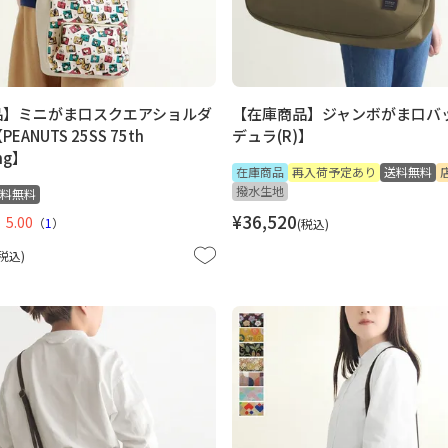
品】ミニがま口スクエアショルダ
【在庫商品】ジャンボがま口バ
ANUTS 25SS 75th
デュラ(R)】
ing】
在庫商品
再入荷予定あり
送料無料
撥水生地
料無料
¥
36,520
5.00
（
1
）
税込
税込