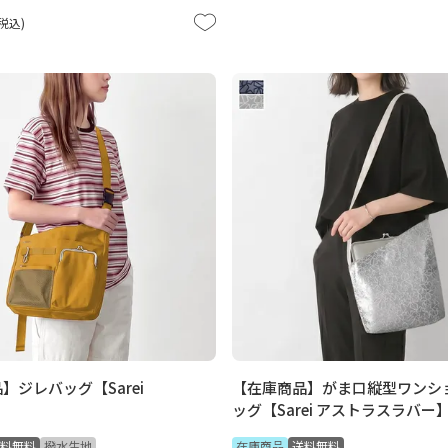
税込
】ジレバッグ【Sarei
【在庫商品】がま口縦型ワンシ
】
ッグ【Sarei アストラスラバー
料無料
撥水生地
在庫商品
送料無料