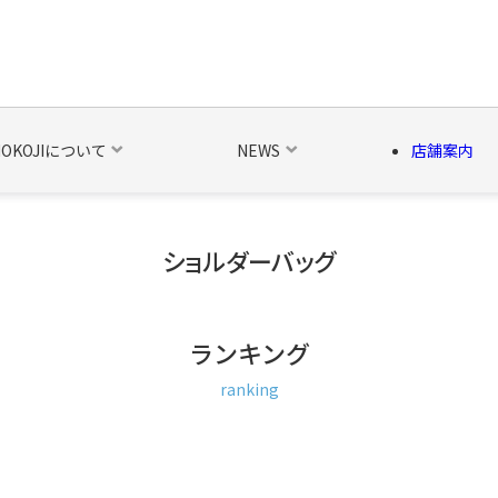
NOKOJIについて
NEWS
店舗案内
ショルダーバッグ
の他の雑貨
ベルト・関連商品
新商品
シーズン品
キャラ
ランキング
ranking