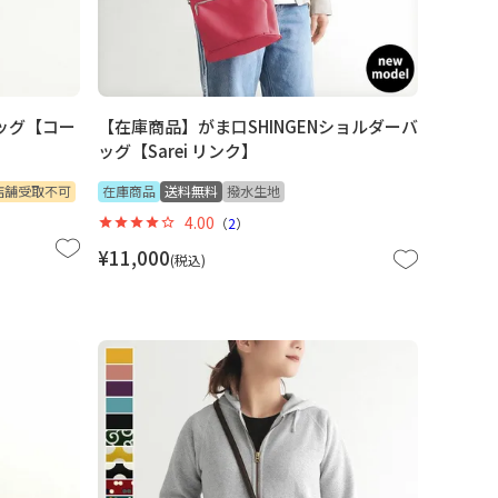
ッグ【コー
【在庫商品】がま口SHINGENショルダーバ
ッグ【Sarei リンク】
店舗受取不可
在庫商品
送料無料
撥水生地
4.00
（
2
）
¥
11,000
税込