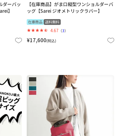
ルダーバッ
【在庫商品】がま口縦型ワンショルダーバ
arei】
ッグ【Sarei ジオメトリックラバー】
在庫商品
送料無料
4.67
（
3
）
¥
17,600
税込