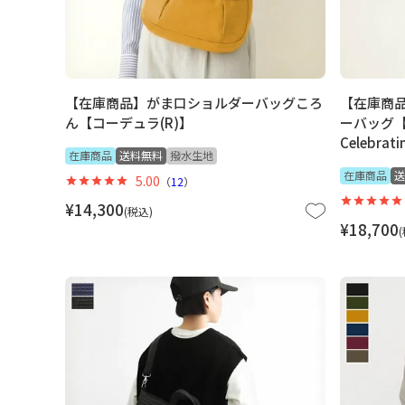
【在庫商品】がま口ショルダーバッグころ
【在庫商
ん【コーデュラ(R)】
ーバッグ【PE
Celebrat
在庫商品
送料無料
撥水生地
在庫商品
送
5.00
（
12
）
¥
14,300
税込
¥
18,700