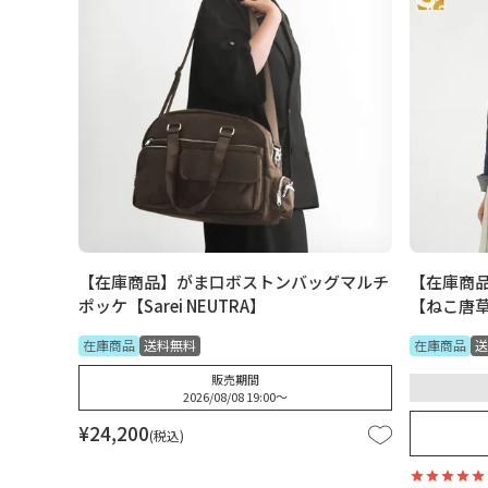
【在庫商品】がま口ボストンバッグマルチ
【在庫商
ポッケ【Sarei NEUTRA】
【ねこ唐草
在庫商品
送料無料
在庫商品
送
販売期間
2026/08/08 19:00
〜
¥
24,200
税込