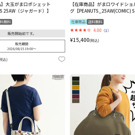
品】大玉がま口ポシェット
【在庫商品】がま口ワイドショ
TS 25AW（ジャガード）】
グ【PEANUTS_25AW(COMIC) S
料無料
在庫商品
送料無料
4.00
（
1
）
販売開始前です。
¥
15,400
税込
販売期間
2026/08/15 19:00
〜
税込