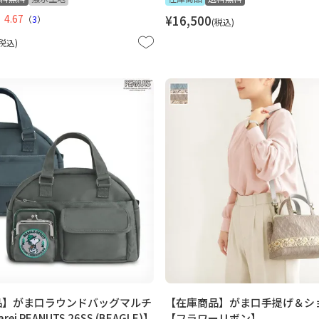
4.67
¥
16,500
（
3
）
税込
税込
品】がま口ラウンドバッグマルチ
【在庫商品】がま口手提げ＆シ
i PEANUTS 26SS (BEAGLE)】
【フラワーリボン】