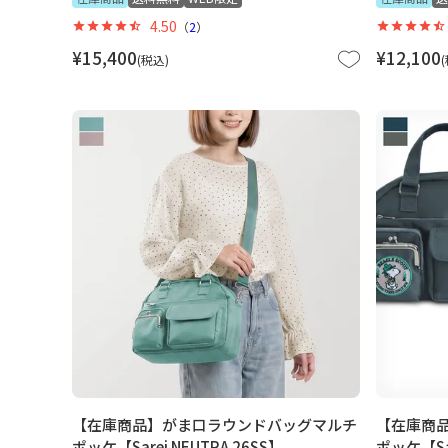
4.50
（
2
）
¥
15,400
¥
12,100
税込
【在庫商品】がま口ラウンドバッグマルチ
【在庫商
ポッケ【Sarei NEUTRA 26SS】
ポッケ【Sare