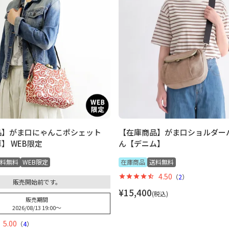
品】がま口にゃんこポシェット
【在庫商品】がま口ショルダー
】 WEB限定
ん【デニム】
料無料
WEB限定
在庫商品
送料無料
4.50
（
2
）
販売開始前です。
¥
15,400
税込
販売期間
2026/08/13 19:00
〜
5.00
（
4
）