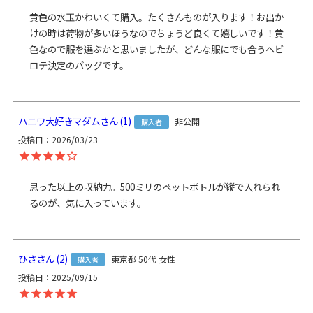
素材
【本体】＜8号帆布・綿布＞表地：綿100％、裏地：綿100％
黄色の水玉かわいくて購入。たくさんものが入ります！お出か
／ 口金：鉄（アンティークゴールド/シルバー） ／ 【持ち
けの時は荷物が多いほうなのでちょうど良くて嬉しいです！黄
手・ショルダーベルト】＜8号帆布・綿布＞表地：綿100%、
色なので服を選ぶかと思いましたが、どんな服にでも合うヘビ
裏地：アクリル100％ ／ 【ショルダーベルトパーツ】亜鉛合
ロテ決定のバッグです。
金・鉄（アンティークゴールド）
製造
日本製（京都秀和がま口製作所）
ハニワ大好きマダム
1
非公開
購入者
お支払方法
クレジットカード
／コンビニ後払い／
投稿日
2026/03/23
Amazon Pay／楽天ペイ／PayPay
クレジットカード決済、Amazon Pay、PayPay、楽天ペイを
ご選択の場合、システムの都合上、商品発送前にご請求させ
思った以上の収納力。500ミリのペットボトルが縦で入れられ
て頂く場合がございます。何卒ご了承下さいますようお願い
るのが、気に入っています。
申し上げます。
規約に基づき返品、キャンセルもお受付でき
ます。
発送方法
ひさ
2
東京都
50代
女性
購入者
ゆうパック：全国一律770円
日時指定可能
投稿日
2025/09/15
※10,000円以上ご購入頂いた場合は送料無料になります。
商品説明
AYANOKOJIで大人気、大玉×大容量のショルダーバッグ。