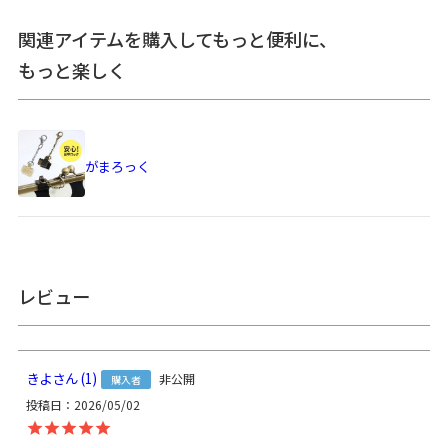
関連アイテムを購入してもっと便利に、
＞納期についてのご案内
もっと楽しく
備考
※商品の仕様や価格は予告なく変更する場合があります。※
がま口はその特性上、荷物の大きさや重さで強い力が加わる
と口金が開きやすくなります。※内寸外寸ともに実寸で表記
がまろっく
しています。※生地の種類によって表記のサイズと誤差が生
じる場合があります。※置いた状態で測っているので多少の
誤差があります。※手づくりのため個体差があります。
あらかじめご了承ください。
サイズ詳細
【本体】外寸：高さ27cm、幅36cm、マチ10.5cm ／ 内寸：
高さ21.5cm、幅30cm ／ 外ポケット：高さ17cm、幅23.5cm
レビュー
／ 正面内ポケット：高さ13cm、幅13cm ／ 背面内ポケッ
ト：高さ12cm、幅18cm ／ 【持ち手】幅3cm、長さ約97～
143cm（金具含む） ／ 【重さ】645g（持ち手・ベルト含
む）
きよ
1
非公開
購入者
使用可能なア
・
がまろっく
投稿日
2026/05/02
イテム