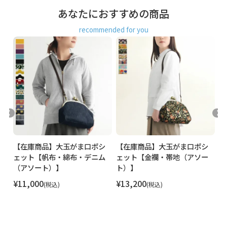
を軽減するための部分です。※ポケットではありません。
あなたにおすすめの商品
ショルダー バッグ レディース 斜め掛け 肩掛け 通勤 通学 シ
recommended for you
ンプル 水玉 ドット 個性的 日本製 京都 ガマグチ がまぐち
ョ
【在庫商品】大玉がま口ポシ
【在庫商品】大玉がま口ポシ
【
ェット【帆布・綿布・デニム
ェット【金襴・帯地（アソー
ェ
（アソート）】
ト）】
ィ
¥
11,000
¥
13,200
¥
税込
税込