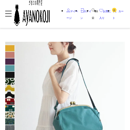
0
マイペ
ログイ
検
お気に
カー
ージ
ン
索
入り
ト