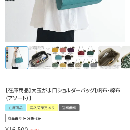
【在庫商品】大玉がま口ショルダーバッグ【帆布・綿布
（アソート）】
在庫商品
再入荷予定あり
送料無料
商品番号
b-oslb-za-
¥
16,500