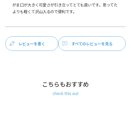
がま口が大きく可愛さが引き立ってとても良いです。思ってた
大きく開いて中が見やすい、AYANOKOJIでロングセラーの大
玉ショルダーバッグです。
よりも軽くて沢山入るので便利です。
B5がスッポリ入る大きさがあり、マチが広いのでお弁当やマ
イボトルなどが楽々収納OK。
前面側には鍵などの収納に便利な少し小さめのポケット、背
面側にはスマホやデオドラントシートなどの収納にちょうど
良い横長の大きめポケットが付いています。
レビューを書く
すべてのレビューを見る
前面外側にはA5が入る深めのオープンポケット付き。出し入
れが多い物を入れておくのに便利です。
SERIES
8号帆布：AYANOKOJIでは定番の8号帆布を使用しています。
帆布は耐久性に優れ、通気性が良く、摩擦にも強い素材で
す。使い始めは硬く感じますが、使えば使うほど柔らかくな
こちらもおすすめ
り、程よく手に馴染んできます。
綿布 ヒッコリー：8号帆布よりもクタッと柔らかい印象の綿
check this out
布を使用しています。流行りに左右されないシンプルなスト
ライプ柄。男性女性問わず使いやすいベーシックな柄でオー
ルシーズン使えます。
ATTENTION
バッグ本体両サイドの凹みはショルダーベルトと口金の擦れ