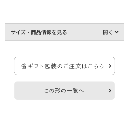
サイズ・商品情報を見る
AYANOKOJIで大人気、大玉×大容量のショルダーバッグ。
大きく開いて中が見やすい、AYANOKOJIでロングセラーの大玉ショル
ダーバッグです。
B5がスッポリ入る大きさがあり、マチが広いのでお弁当やマイボトル
などが楽々収納OK。