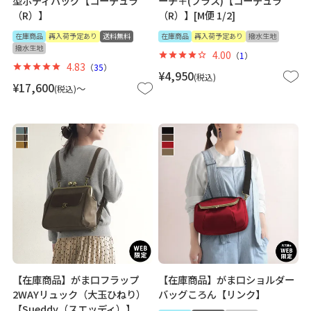
型ボディバッグ【コーデュラ
ーチ＋(プラス)【コーデュラ
（R）】
（R）】[M便 1/2]
在庫商品
再入荷予定あり
送料無料
在庫商品
再入荷予定あり
撥水生地
撥水生地
4.00
（
1
）
4.83
（
35
）
¥
4,950
税込
¥
17,600
〜
税込
【在庫商品】がま口フラップ
【在庫商品】がま口ショルダー
2WAYリュック（大玉ひねり）
バッグころん【リンク】
【Sueddy（スエッディ）】