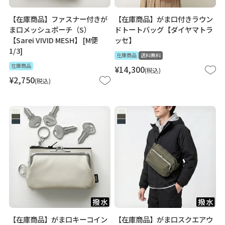
【在庫商品】ファスナー付きが
【在庫商品】がま口付きラウン
ま口メッシュポーチ（S）
ドトートバッグ【ダイヤマトラ
【Sarei VIVID MESH】 [M便
ッセ】
1/3]
在庫商品
送料無料
在庫商品
¥
14,300
税込
¥
2,750
税込
【在庫商品】がま口キーコイン
【在庫商品】がま口スクエアウ