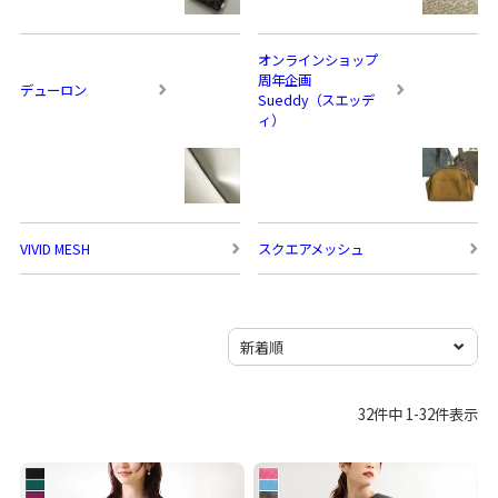
オンラインショップ
周年企画
デューロン
Sueddy（スエッデ
ィ）
VIVID MESH
スクエアメッシュ
32
件中
1
-
32
件表示