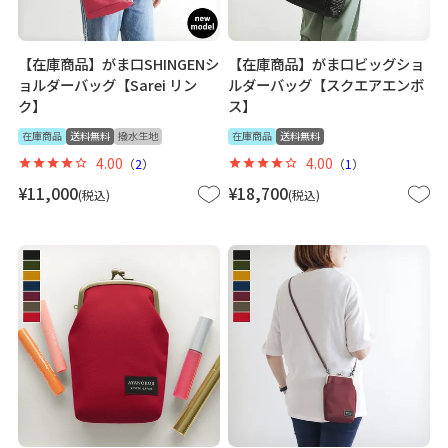
【在庫商品】がま口SHINGENシ
【在庫商品】がま口ビッグショ
ョルダーバッグ【Sarei リン
ルダーバッグ【スクエアエンボ
ク】
ス】
在庫商品
送料無料
撥水生地
在庫商品
送料無料
4.00
4.00
（
2
）
（
1
）
¥
11,000
¥
18,700
税込
税込