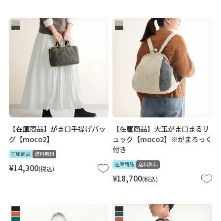
【在庫商品】がま口手提げバッ
【在庫商品】大玉がま口まるリ
グ【moco2】
ュック【moco2】※がまろっく
付き
在庫商品
送料無料
在庫商品
送料無料
¥
14,300
税込
¥
18,700
税込