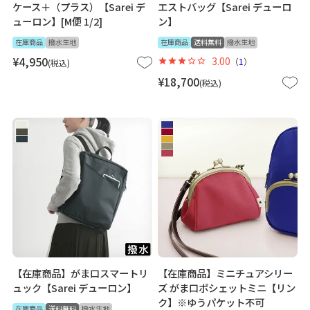
ケース＋（プラス）【Sarei デ
エストバッグ【Sarei デューロ
ューロン】[M便 1/2]
ン】
在庫商品
撥水生地
在庫商品
送料無料
撥水生地
¥
4,950
3.00
（
1
）
税込
¥
18,700
税込
【在庫商品】がま口スマートリ
【在庫商品】ミニチュアシリー
ュック【Sarei デューロン】
ズ がま口ポシェットミニ【リン
ク】※ゆうパケット不可
在庫商品
送料無料
撥水生地