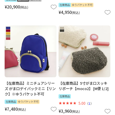
在庫商品
ゆうパケット不可
¥
20,900
税込
¥
4,950
税込
【在庫商品】ミニチュアシリー
【在庫商品】5寸がま口スッキ
ズ がま口デイパックミニ【リン
リポーチ【moco2】 [M便 1/2]
ク】※ゆうパケット不可
在庫商品
在庫商品
ゆうパケット不可
5.00
（
1
）
¥
7,480
税込
¥
3,960
税込