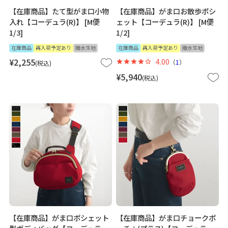
【在庫商品】たて型がま口小物
【在庫商品】がま口お散歩ポシ
入れ【コーデュラ(R)】 [M便
ェット【コーデュラ(R)】 [M便
1/3]
1/2]
在庫商品
再入荷予定あり
撥水生地
在庫商品
再入荷予定あり
撥水生地
¥
2,255
4.00
（
1
）
税込
¥
5,940
税込
【在庫商品】がま口ポシェット
【在庫商品】がま口チョークポ