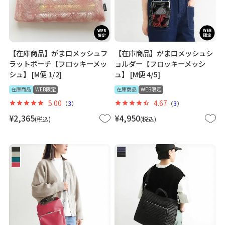
【在庫商品】がま口メッシュフ
【在庫商品】がま口メッシュシ
ラットポーチ【フロッキーメッ
ョルダー【フロッキーメッシ
シュ】 [M便 1/2]
ュ】 [M便 4/5]
在庫商品
WEB限定
在庫商品
WEB限定
5.00
4.67
（
3
）
（
3
）
¥
2,365
¥
4,950
税込
税込