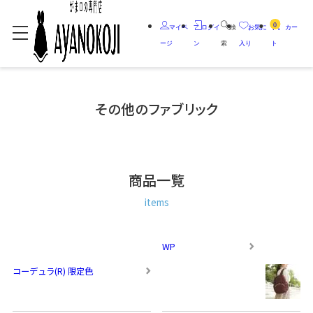
0
マイペ
ログイ
検
お気に
カー
ージ
ン
索
入り
ト
その他のファブリック
商品一覧
items
WP
コーデュラ(R) 限定色