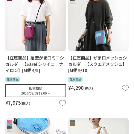
【在庫商品】縦型がま口ミニシ
【在庫商品】がま口メッシュシ
ョルダー【Sarei シャイニーナ
ョルダー【スクエアメッシュ】
イロン】[M便 4/5]
[M便 9/10]
在庫商品
在庫商品
¥
4,290
税込
販売期間
2026/08/08 19:00
〜
¥
7,975
税込