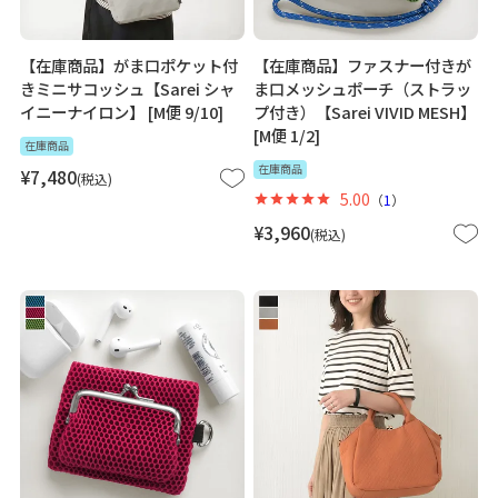
【在庫商品】がま口ポケット付
【在庫商品】ファスナー付きが
きミニサコッシュ【Sarei シャ
ま口メッシュポーチ（ストラッ
イニーナイロン】 [M便 9/10]
プ付き）【Sarei VIVID MESH】
[M便 1/2]
在庫商品
在庫商品
¥
7,480
税込
5.00
（
1
）
¥
3,960
税込