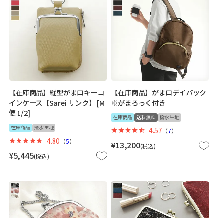
【在庫商品】縦型がま口キーコ
【在庫商品】がま口デイパック
インケース【Sarei リンク】 [M
※がまろっく付き
便 1/2]
在庫商品
送料無料
撥水生地
在庫商品
撥水生地
4.57
（
7
）
4.80
（
5
）
¥
13,200
税込
¥
5,445
税込