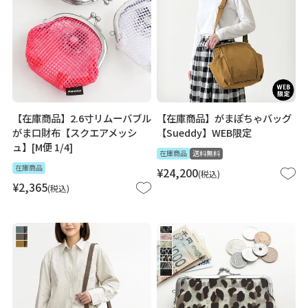
【在庫商品】2.6寸リムーバブル
【在庫商品】がまぽちゃバッグ
がま口財布【スクエアメッシ
【Sueddy】WEB限定
ュ】[M便 1/4]
在庫商品
送料無料
在庫商品
¥
24,200
税込
¥
2,365
税込