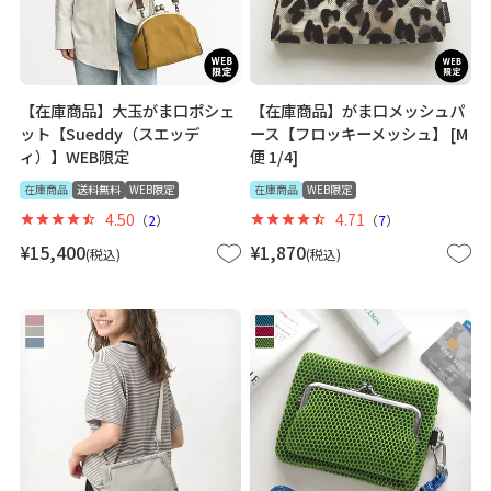
【在庫商品】大玉がま口ポシェ
【在庫商品】がま口メッシュパ
ット【Sueddy（スエッデ
ース【フロッキーメッシュ】 [M
ィ）】WEB限定
便 1/4]
在庫商品
送料無料
WEB限定
在庫商品
WEB限定
4.50
4.71
（
2
）
（
7
）
¥
15,400
¥
1,870
税込
税込