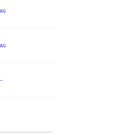
ります。何卒ご了承くださ
AG
可能
,000円以上ご購入頂いた場
AG
。 ファスナー収納にがま口
ま口ポケットはリップなどの
ンやカードが収納できます。
を付けられます。
ー
躍するポーチです。
厚でクッション性のある生地