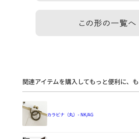
ズ
／ がま口ポケット内寸：高さ5cm、幅7.5cm ／ ＜重さ＞
詳
ます。※内寸は口金を含みません。
細
使
用
可
・
カラビナ（丸）- NK/AG
能
・
手提げ用 24cmレザー角ヒモ（茶色巻き）- NK/AG
な
・
手提げ用 41cmレザー角ヒモ（茶色巻き）- NK/AG
ア
・
首さげ用 84cm合皮ストラップ 金具：シルバー
イ
テ
関連アイテムを購入してもっと便利に、
も
ム
素
＜本体＞ 表地：ポリエステル100％ ／ 口金：鉄（シル
材
製
日本製（京都秀和がま口製作所）
カラビナ（丸）- NK/AG
造
お
クレジットカード
／コンビニ後払い／Am
支
PayPay
払
クレジットカード決済、Amazon Pay、PayPay、楽