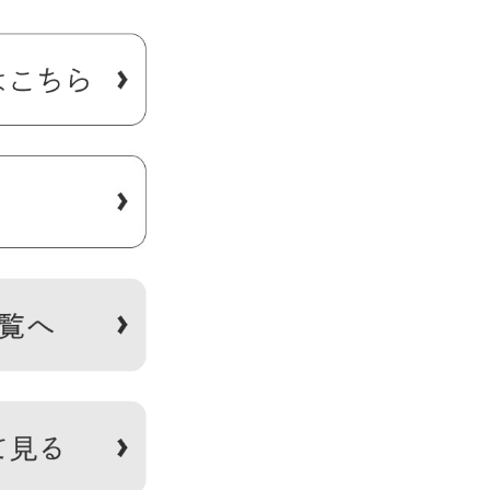
どにご注意ください。※スト
価格は予告なく変更する場合
さで強い力が加わると口金が
います。※生地の種類によっ
た状態で測っているので多少
。※スマートフォンやモニタ
す。
納部内寸：高さ7cm、幅9cm