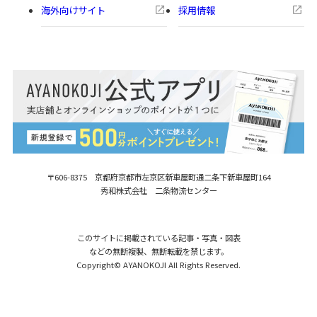
海外向けサイト
採用情報
〒606-8375 京都府京都市左京区新車屋町
通二条下新車屋町164
秀和株式会社 二条物流センター
このサイトに掲載されている記事・写真・図表
などの無断複製、無断転載を禁じます。
Copyright© AYANOKOJI All Rights Reserved.
【在庫商品】手提げ用 41cmレザー角ヒ
購入する