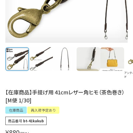
アンテ
ド
【在庫商品】手提げ用 41cmレザー角ヒモ（茶色巻き）
[M便 1/30]
在庫商品
再入荷予定あり
商品番号
bt-41kakub
¥
880