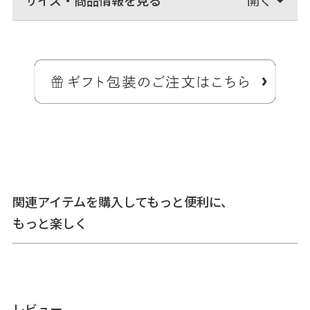
長さ41cmのレザーストラップ。
カンの付いたポーチやお財布に取り付ければ手提げ用の革ヒモとして
使えて便利です。取り外しも簡単なので、バッグの持ち手に引っ掛け
たりできます。
関連アイテムを購入してもっと便利に、
もっと楽しく
＞納期についてのご案内
レビュー