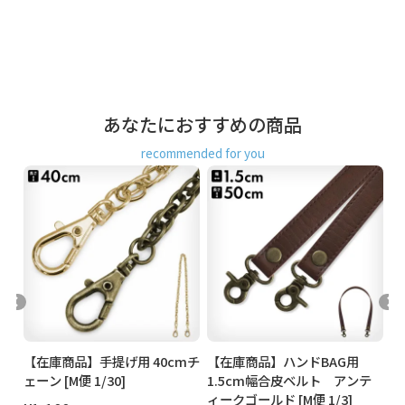
Amazon Pay／楽天ペイ／PayPay
クレジットカード決済、Amazon Pay、PayPay、楽天ペイを
ご選択の場合、システムの都合上、商品発送前にご請求させ
て頂く場合がございます。何卒ご了承下さいますようお願い
申し上げます。
規約に基づき返品、キャンセルもお受付でき
あなたにおすすめの商品
ます。
recommended for you
発送方法
ゆうパケット：全国一律330円
30個まで
なら発送可
能
ゆうパック：全国一律770円
日時指定可能
※10,000円以上ご購入頂いた場合は送料無料になります。
商品説明
長さ41cmのレザーストラップ。
カンの付いたポーチやお財布に取り付ければ手提げ用の革ヒ
モとして使えて便利です。取り外しも簡単なので、バッグの
持ち手に引っ掛けたりできます。
※大きなバッグや重たいバッグに取り付けると、金具が破損
する場合があります。あらかじめご了承ください。
mレ
【在庫商品】手提げ用 40cmチ
【在庫商品】ハンドBAG用
【
便
ェーン [M便 1/30]
1.5cm幅合皮ベルト アンテ
ザ
ィークゴールド [M便 1/3]
1/