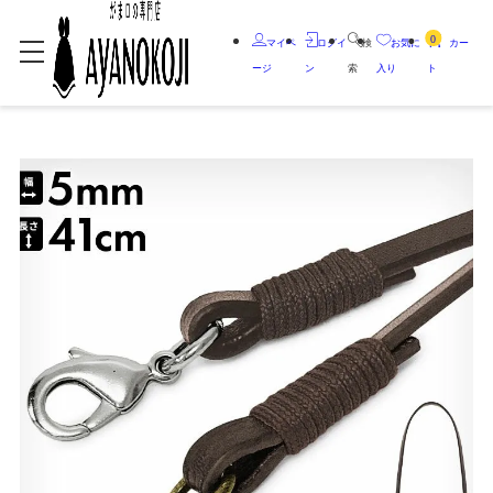
0
マイペ
ログイ
検
お気に
カー
ージ
ン
索
入り
ト