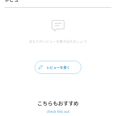
備考
【皮革製品お取扱いについて】
こちらの製品は本革を使用しています。小さなキズや色むら
がある場合があります。
・製品1つ1つ、色合いや仕上がりに多少の違いがあります。
・雨や汗などの水分、摩擦により、色が落ちる場合がありま
す。
・水に濡れるとシミになる場合があります。水に濡れた場合
は、早めに柔らかい布で軽くおさえ、水気を取ってから陰干
あなたのレビューを書き込みましょう!
しして下さい。
・直射日光または火による乾燥は避けてください。
サイズ詳細
＜長さ＞ 幅5mm、長さ41cm（金具含む）
＜重さ＞ 7g
レビューを書く
※商品サイズの表記はおおよその値となります。
素材
＜革ヒモ本体＞ 牛革（ダークブラウン）
＜糸＞ 綿100％
こちらもおすすめ
＜金具＞ 真鍮・鉄（アンティークゴールド・シルバー）
check this out
お支払方法
クレジットカード
／コンビニ後払い／