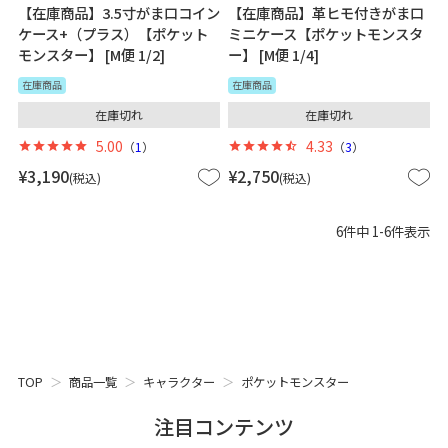
【在庫商品】3.5寸がま口コイン
【在庫商品】革ヒモ付きがま口
ケース+（プラス）【ポケット
ミニケース【ポケットモンスタ
モンスター】 [M便 1/2]
ー】 [M便 1/4]
在庫商品
在庫商品
在庫切れ
在庫切れ
5.00
4.33
（
1
）
（
3
）
¥
3,190
¥
2,750
税込
税込
6
件中
1
-
6
件表示
TOP
商品一覧
キャラクター
ポケットモンスター
注目コンテンツ