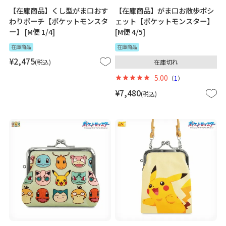
【在庫商品】くし型がま口おす
【在庫商品】がま口お散歩ポシ
わりポーチ【ポケットモンスタ
ェット【ポケットモンスター】
ー】 [M便 1/4]
[M便 4/5]
在庫商品
在庫商品
¥
2,475
税込
在庫切れ
5.00
（
1
）
¥
7,480
税込