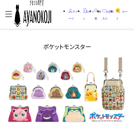
0
マイペ
ログイ
検
お気に
カー
ージ
ン
索
入り
ト
ポケットモンスター