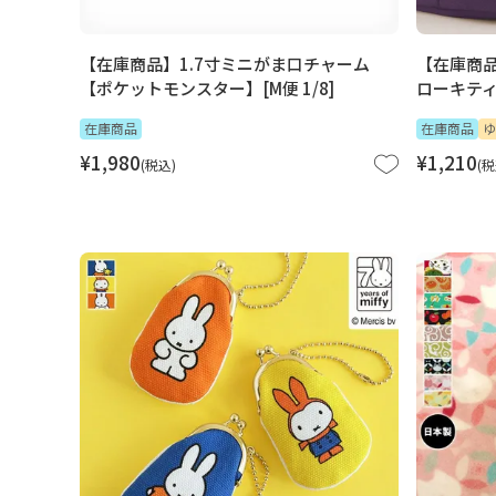
【在庫商品】1.7寸ミニがま口チャーム
【在庫商
【ポケットモンスター】[M便 1/8]
ローキテ
在庫商品
在庫商品
ゆ
¥
1,980
¥
1,210
税込
税