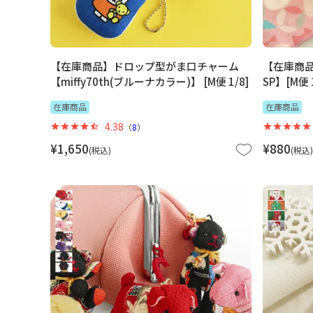
【在庫商品】ドロップ型がま口チャーム
【在庫商品
【miffy70th(ブルーナカラー)】 [M便 1/8]
SP】[M便 1
在庫商品
在庫商品
4.38
（
8
）
¥
1,650
¥
880
税込
税込