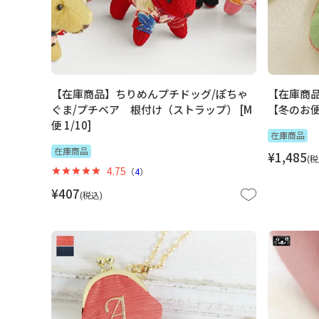
【在庫商品】ちりめんプチドッグ/ぽちゃ
【在庫商
ぐま/プチベア 根付け（ストラップ） [M
【冬のお便り
便 1/10]
在庫商品
在庫商品
¥
1,485
税
4.75
（
4
）
¥
407
税込