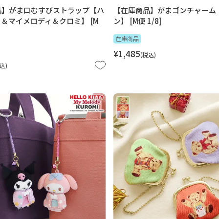
品】がま口むすびストラップ【ハ
【在庫商品】がまゴンチャーム
＆マイメロディ＆クロミ】 [M
ン】 [M便 1/8]
在庫商品
¥
1,485
税込
込