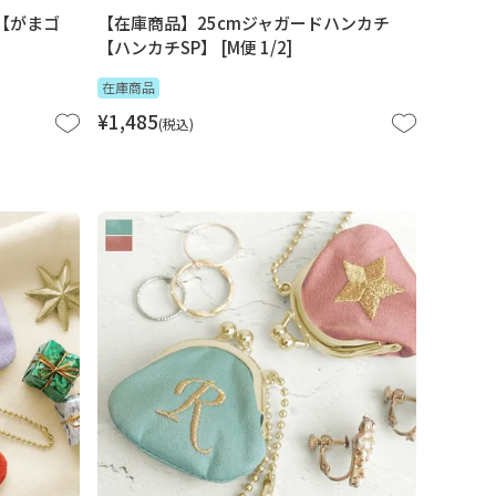
【がまゴ
【在庫商品】25cmジャガードハンカチ
【ハンカチSP】 [M便 1/2]
在庫商品
¥
1,485
税込