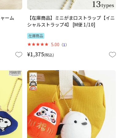
チャーム
【在庫商品】ミニがま口ストラップ【イニ
シャルストラップ4】 [M便 1/10]
在庫商品
5.00
（
1
）
¥
1,375
税込