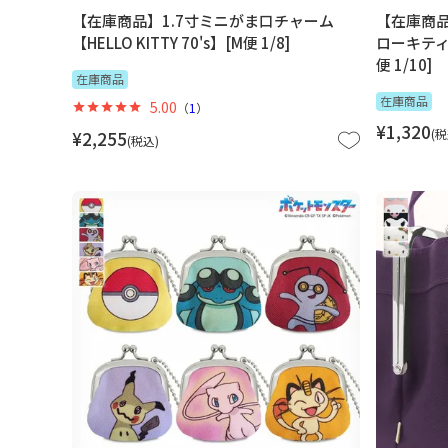
【在庫商品】1.7寸ミニがま口チャーム
【在庫商
【HELLO KITTY 70's】[M便 1/8]
ローキティ
便 1/10]
在庫商品
在庫商品
5.00
（
1
）
¥
1,320
税
¥
2,255
税込