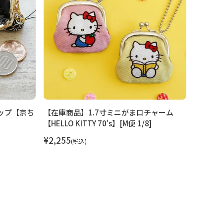
ップ【京ち
【在庫商品】1.7寸ミニがま口チャーム
【在庫
【HELLO KITTY 70's】[M便 1/8]
シャルスト
¥
2,255
¥
1,375
税込