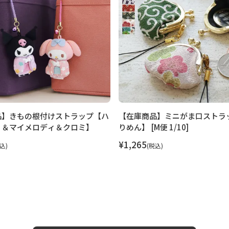
品】きもの根付けストラップ【ハ
【在庫商品】ミニがま口ストラ
ィ＆マイメロディ＆クロミ】
りめん】 [M便 1/10]
¥
1,265
込
税込