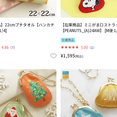
】22cmプチタオル【ハンカチ
【在庫商品】ミニがま口ストラ
/4]
【PEANUTS_(A)24AW】 [M便 1/
在庫商品
4.86
5.00
（
7
）
（
1
）
¥
1,595
税込