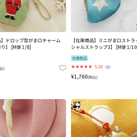
品】ドロップ型がま口チャーム
【在庫商品】ミニがま口ストラ
】 [M便 1/8]
シャルストラップ3】 [M便 1/10
在庫商品
5.00
（
3
）
込
¥
1,760
税込