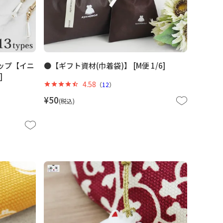
ップ【イニ
●【ギフト資材(巾着袋)】 [M便 1/6]
]
4.58
（
12
）
¥
50
税込