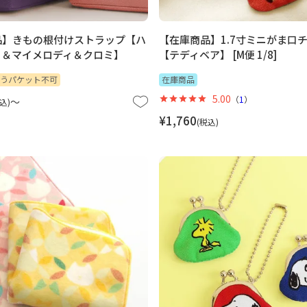
品】きもの根付けストラップ【ハ
【在庫商品】1.7寸ミニがま口
ィ＆マイメロディ＆クロミ】
【テディベア】 [M便 1/8]
うパケット不可
在庫商品
5.00
（
1
）
〜
込
¥
1,760
税込