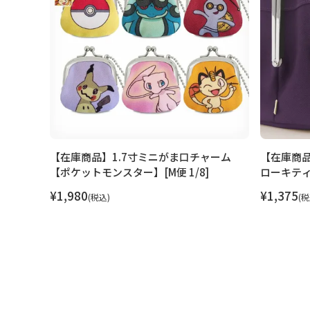
ップ【ハ
【在庫商品】1.7寸ミニがま口チャーム
【在庫商
】 [M
【ポケットモンスター】[M便 1/8]
ローキテ
¥
1,980
¥
1,375
税込
税