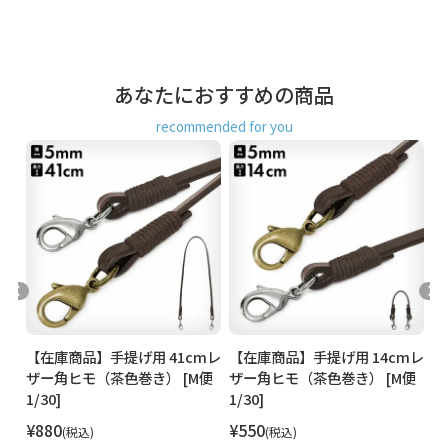
能
ゆうパック：全国一律770円
日時指定可能
※10,000円以上ご購入頂いた場合は送料無料になります。
あなたにおすすめの商品
商品説明
首下げ用の合皮のストラップ。
カンが付いている財布やケースなどに取り付けられる、84cm
recommended for you
の首さげ用合皮トラップ。
レザー調のシンプルなデザインで何にでも合わせやすいスト
ラップです。
mレ
【在庫商品】手提げ用 41cmレ
【在庫商品】手提げ用 14cmレ
【
便
ザー角ヒモ（茶色巻き） [M便
ザー角ヒモ（茶色巻き） [M便
1
1/30]
1/30]
¥
880
¥
550
¥
税込
税込