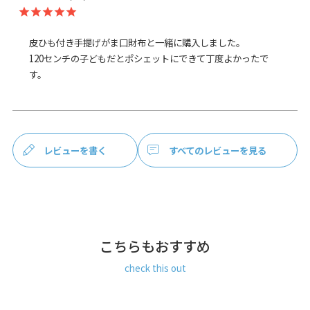
サイズ詳細
＜本体＞ 幅5mm、長さ84cm（パーツ含む）
＜重さ＞ 12g
皮ひも付き手提げがま口財布と一緒に購入しました。

120センチの子どもだとポシェットにできて丁度よかったで
※商品サイズの表記はおおよその値となります。
す。
※外寸は口金を含みます。
※内寸は口金を含みません。
素材
ヒモ本体：合皮（ダークブラウン）
パーツ：真鍮・鉄（シルバー）
レビューを書く
すべてのレビューを見る
お支払方法
クレジットカード
／コンビニ後払い／
Amazon Pay／楽天ペイ／PayPay
クレジットカード決済、Amazon Pay、PayPay、楽天ペイを
ご選択の場合、システムの都合上、商品発送前にご請求させ
こちらもおすすめ
て頂く場合がございます。何卒ご了承下さいますようお願い
申し上げます。
規約に基づき返品、キャンセルもお受付でき
check this out
ます。
発送方法
ゆうパケット：全国一律330円
10個まで
なら発送可