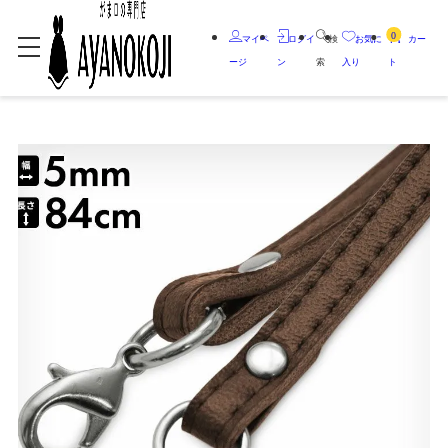
0
マイペ
ログイ
検
お気に
カー
ージ
ン
索
入り
ト