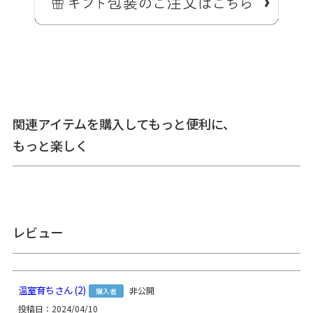
カンが付いている財布やケースなどに取り付けられる、84cmの首さげ
用合皮トラップ。
レザー調のシンプルなデザインで何にでも合わせやすいストラップで
す。
関連アイテムを購入してもっと便利に、
もっと楽しく
＞納期についてのご案内
レビュー
備考
※衣服との強い摩擦により色移りする場合があります。※濡
れたままでの使用、湿度の高い場所での保管は色落ちの原因
となります。※あやの小路の商品以外でのご利用にて、破損
などがあった場合、保障範囲外となります。
温室育ち
2
非公開
購入者
あらかじめご了承ください。
投稿日
2024/04/10