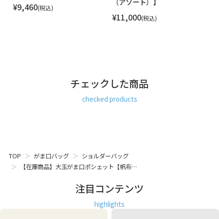
（アソート）】
ャ
ゴールド ゴージャス かわいい 女性が 喜ぶ 喜ばれる プレゼン
¥
9,460
税込
ト もらって 嬉しい ちょっと 良いもの いいもの ギフト おす
¥
11,000
¥
税込
すめ 日本製 京都 ガマグチ がまぐち
チェックした商品
checked products
TOP
がま口バッグ
ショルダーバッグ
【在庫商品】大玉がま口ポシェット【帆布…
注目コンテンツ
highlights