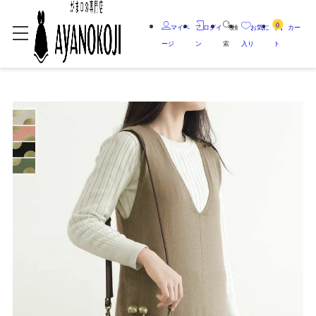
0
マイペ
ログイ
検
お気に
カー
ージ
ン
索
入り
ト