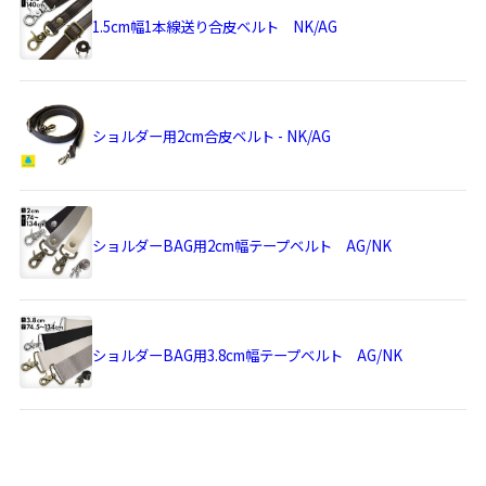
す。
1.5cm幅1本線送り合皮ベルト NK/AG
あらかじめご了承ください。
サイズ詳細
＜本体＞ 外寸：高さ23.5cm、幅26cm、マチ8cm
内寸：高さ19cm、幅23.5cm
内ポケット：高さ11.5cm、幅17.5cm
ショルダー用2cm合皮ベルト - NK/AG
＜ショルダーベルト＞ 幅：1.5cm、長さ：76.5～140cm（パ
ーツ含む）
＜重さ＞ 355g（ベルト含む）
ショルダーBAG用2cm幅テープベルト AG/NK
※商品サイズの表記はおおよその値となります。
※外寸は口金を含みます。
※内寸は口金を含みません。
使用可能なア
・
がまろっく
ショルダーBAG用3.8cm幅テープベルト AG/NK
イテム
・
1.5cm幅1本線送り合皮ベルト NK/AG
・
ショルダー用2cm合皮ベルト - NK/AG
・
ショルダーBAG用2cm幅テープベルト AG/NK
・
ショルダーBAG用3.8cm幅テープベルト AG/NK
素材
＜袋＞表地：8号帆布（綿100％）、裏地：綿100％