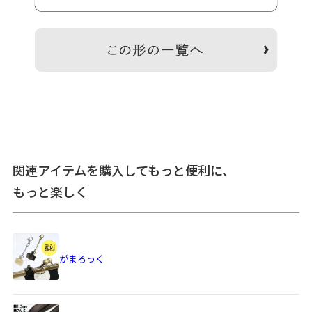
＞納期についてのご案内
備考
※この製品は箔プリント加工を施しております。・箔転写部
分は非常にデリケートです。箔が剥がれるおそれがあります
ので、アイロンがけはできません。・汚れが気になる箇所
は、水を少量含ませたコットンや柔らかい布でやさしく拭
き、自然乾燥させてください。・固いものや、ザラついたも
のとの摩擦にご注意ください。・箔転写部分が商品角にある
関連アイテムを購入してもっと便利に、
場合、生地の特性として、一部はがれなどがある場合があり
ます。
もっと楽しく
※生地の裁断により柄の出方は一点一点異なります。柄の指
定は受け付けておりません。
※がま口はその特性上、荷物の大きさや重さで強い力が加わ
ると口金が開きやすくなります。
がまろっく
※内寸、外寸ともに実寸で表記しています。※置いた状態で
測っているので多少の誤差が生じる場合があります。※手づ
くりのため、細かな個体差があります。※生地の厚みや素材
によって表記のサイズと多少の誤差が生じる場合がありま