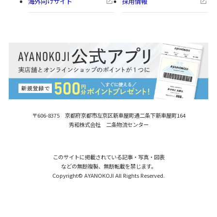
海外向けサイト
採用情報
〒606-8375 京都府京都市左京区新車屋町
通二条下新車屋町164
秀和株式会社 二条物流センター
このサイトに掲載されている記事・写真・図表
などの無断複製、無断転載を禁じます。
Copyright© AYANOKOJI All Rights Reserved.
【在庫商品】大玉がま口ポシェット【帆
在庫無し
布・HAKUドット】
11,000