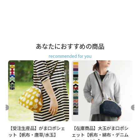
こぶりな見た目ですが、500mlのペットボトルがすっぽり入
り、長財布も入る優秀サイズ。背面側には内ポケットがあ
り、スマホなどの小物収納に便利。
荷物が少ない日や休日の街ブラお散歩など、ちょっとしたお
出かけにおすすめの小さめのショルダーバッグです。
SERIES & MATERIAL
あなたにおすすめの商品
金のドット柄が大人かわいいHAKUドットシリーズ。かわいさ
だけでなく、大人らしいセンスを引き立てます。AYANOKOJI
recommended for you
では定番の、丈夫で耐久性に優れている8号帆布にゴージャス
感がUPする金の箔プリント。キラッと光るゴールドがひと味
違う個性を演出してくれます。
COLOR
「かわいい」も「シック」もカバーする4色展開で、いつも
のコーディネートに1点投入でより明るい見映えに。乙女が引
き立つ生成・朱鷺（トキ）、大人シック＋かわいさがマッチ
した黒・オイタケ、アイテムによっても印象が変わるカラー
バリエーションです。
シ
【受注生産品】がま口ポシェ
【在庫商品】大玉がま口ポシ
【
ー
ット【帆布・唐草/水玉】
ェット【帆布・綿布・デニム
ェ
ショルダーバッグ 鞄 かばん 斜めがけ レディース ドット 水玉