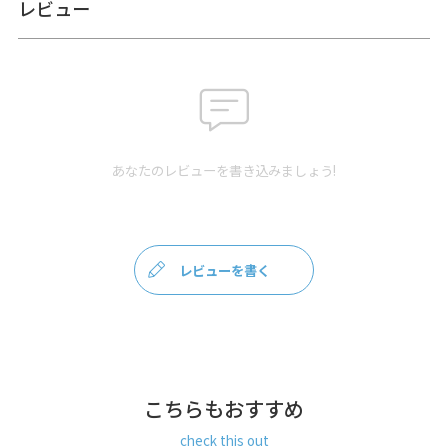
レビュー
＜ショルダーベルト＞ 合皮（ダークブラウン）
＜ショルダーベルトパーツ＞ 亜鉛合金・鉄（アンティークゴ
ールド）
＜口金＞ 鉄（アンティークゴールド）
製造
日本製（京都秀和がま口製作所）
お支払方法
クレジットカード
／コンビニ後払い／
あなたのレビューを書き込みましょう!
Amazon Pay／楽天ペイ／PayPay
クレジットカード決済、Amazon Pay、PayPay、楽天ペイを
ご選択の場合、システムの都合上、商品発送前にご請求させ
て頂く場合がございます。何卒ご了承下さいますようお願い
レビューを書く
申し上げます。
規約に基づき返品、キャンセルもお受付でき
ます。
発送方法
ゆうパック：全国一律770円
日時指定可能
※10,000円以上ご購入頂いた場合は送料無料になります。
こちらもおすすめ
商品説明
大玉ひねりがアクセント、フェミニンサイズのポシェット。
check this out
大きなひねりが付いた大玉がま口ポシェットです。