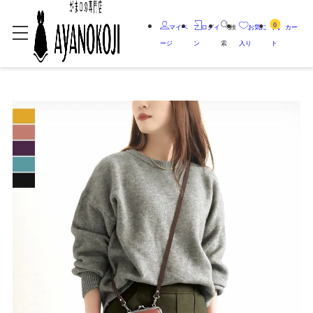
0
マイペ
ログイ
検
お気に
カー
ージ
ン
索
入り
ト