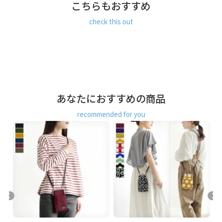
※10,000円以上ご購入頂いた場合は送料無料になります。
こちらもおすすめ
商品説明
大きめスマホが入る薄型コンパクトなショルダーポシェッ
check this out
ト。
少し大きめのモバイルも入るサイズで、スポーツ観戦や少な
い荷物でのお出かけにピッタリ。リュックなどと一緒に使う
スマホ用サブバッグとしてもおすすめです。
がま口の中には、カード収納にちょうど良いサイズの内ポケ
ットがあり、ICカードを入れておけば、そのまま改札でタッ
チできます。
あなたにおすすめの商品
前面にはオープンポケットがあり、出し入れの多い物やガム
やタブレットなど、かさ張らない薄めの小物の収納に便利で
recommended for you
す。
ベルトを別売りの手提げヒモや首さげ用ストラップに付け換
えられます。バッグの持ち手に付けたり、バッグインバッグ
として使ったり、首さげポシェットとしても使えます。※手
提げヒモ・首さげ用ストラップは別売り。
MATERIAL
AYANOKOJIでは定番の8号帆布を使用しています。帆布は耐
久性に優れ、通気性が良く、摩擦にも強い素材です。使い始
めは硬く感じますが、使えば使うほど柔らかくなり、程よく
手に馴染んできます。