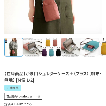
【在庫商品】がま口ショルダーケース＋（プラス）【帆布・
無地】 [M便 1/2]
在庫商品
商品番号
c-sdrcpsr-hmji
定価
¥
3,960
のところ