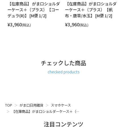
ダ
【在庫商品】 がま口ショルダ
【在庫商品】がま口ショルダ
【
ーケース＋（プラス）【コー
ーケース＋（プラス）【帆
ー
STAFF VOICE
2]
デュラ(R)】 [M便 1/2]
布・唐草/水玉】 [M便 1/2]
地
大きめサイズのスマホが入る、薄型コンパクトなショルダー
ポシェットです。
1/
¥
3,960
¥
3,960
¥
税込
税込
スマホをすっぽりと収納できるタイプのスマホ専用のショル
ダーケースをお探しの方におすすめな薄型のポシェットで
す。外ポケットも付いているのでサッと何かを入れておきた
い時に重宝します。
ICOCAやSuica、PiTaPa、PASMOなどなど、お持ちのICカード
用の内ポケットも付いているので、リュックと同時持ちする
サブバッグとしても便利です。
チェックした商品
checked products
スマホ ポシェット バッグ カバン 鞄 かばん ショルダー 斜め
掛け ケース レディース おでかけ お出かけ お散歩 サブバッグ
バッグインバッグ メンズ ユニセックス バッグイン マルチ 収
納 おすすめ シンプル 無地 女性が 喜ぶ 喜ばれる プレゼント
もらって 嬉しい ちょっと 良いもの いいもの 日本製 京都 ガ
TOP
がま口日用雑貨
スマホケース
マグチ がまぐち
【在庫商品】がま口ショルダーケース＋（…
注目コンテンツ