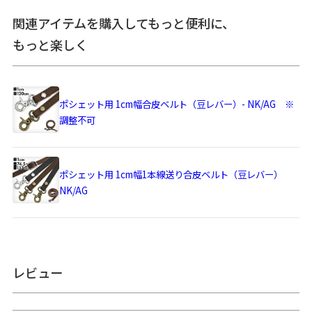
がま口はその特性上、荷物の大きさや重さで強い力が加わる
関連アイテムを購入してもっと便利に、
と口金が開きやすくなります。※内寸外寸ともに実寸で表記
しています。※生地の種類によって表記のサイズと誤差が生
もっと楽しく
じる場合があります。※置いた状態で測っているので多少の
誤差があります。※手づくりのため個体差があります。
あらかじめご了承ください。
ポシェット用 1cm幅合皮ベルト（豆レバー）- NK/AG ※
サイズ詳細
＜本体＞ 外寸：高さ20cm、幅12.5cm、マチ2cm
内寸：高さ17.5cm、幅9.5cm
調整不可
外ポケット内寸：高さ12.5cm
内ポケット内寸：高さ7.5cm、幅8cm
＜ショルダーベルト＞ 幅1cm、長さ約120cm（パーツ含む）
ポシェット用 1cm幅1本線送り合皮ベルト（豆レバー）
※長さ調節不可
＜重さ＞ 120g（ベルト含む）
NK/AG
※外寸は口金を含みます。※内寸は口金を含みません。
使用可能なア
・
ポシェット用 1cm幅合皮ベルト（豆レバー）- NK/AG ※
イテム
調整不可
レビュー
・
ポシェット用 1cm幅1本線送り合皮ベルト（豆レバー）
NK/AG