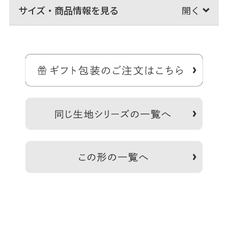
サイズ・商品情報を見る
大きめスマホが入る薄型コンパクトなショルダーポシェット。
少し大きめのモバイルも入るサイズで、スポーツ観戦や少ない荷物で
のお出かけにピッタリ。リュックなどと一緒に使うスマホ用サブバッ
グとしてもおすすめです。
＞納期についてのご案内
備考
※商品の仕様や価格は予告なく変更する場合があります。※