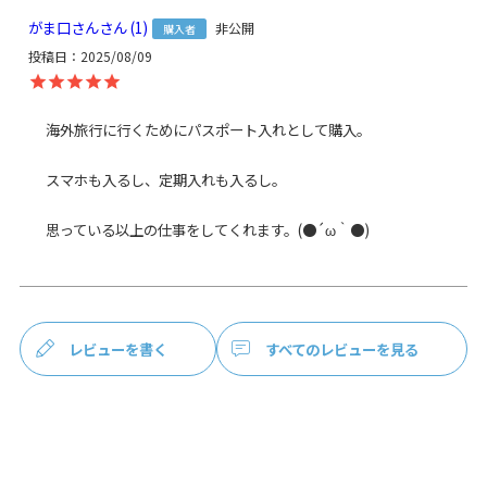
素材
がま口さん
1
＜袋＞ 表地：8号帆布（綿100％）、裏地：綿100％（※裏地
非公開
購入者
の色は共通）
投稿日
2025/08/09
＜ショルダーベルト＞ 合皮（ダークブラウン）
＜ショルダーベルトパーツ＞ 亜鉛合金、鉄（シルバー）
＜口金＞ 鉄（シルバー）
海外旅行に行くためにパスポート入れとして購入。

製造
日本製（京都秀和がま口製作所）
スマホも入るし、定期入れも入るし。

お支払方法
クレジットカード
／コンビニ後払い／
Amazon Pay／楽天ペイ／PayPay
クレジットカード決済、Amazon Pay、PayPay、楽天ペイを
ご選択の場合、システムの都合上、商品発送前にご請求させ
て頂く場合がございます。何卒ご了承下さいますようお願い
申し上げます。
規約に基づき返品、キャンセルもお受付でき
レビューを書く
すべてのレビューを見る
ます。
発送方法
ゆうパケット：全国一律330円
2個まで
なら発送可
能
ゆうパック：全国一律770円
日時指定可能