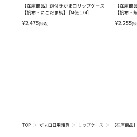
ケース
【在庫商品】鏡付きがま口リップケース
【在庫商
【帆布・にこだま柄】 [M便 1/4]
【帆布・無地
¥
2,475
¥
2,255
税込
税
TOP
がま口日用雑貨
リップケース
【在庫商品