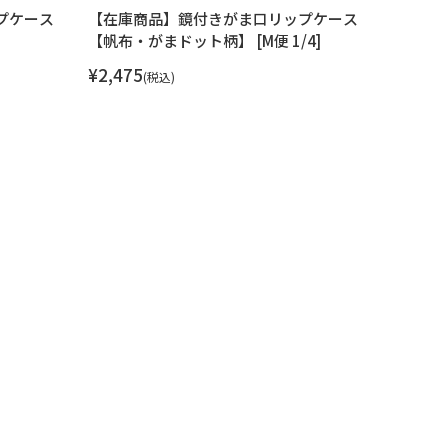
プケース
【在庫商品】鏡付きがま口リップケース
【在庫
【帆布・がまドット柄】 [M便 1/4]
【帆布・
¥
2,475
¥
2,475
税込