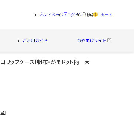
マイページ
ログイン
検索
カート
0
ご利用ガイド
海外向けサイト
口リップケース【帆布・がまドット柄 大
クター
ブランド
呈】