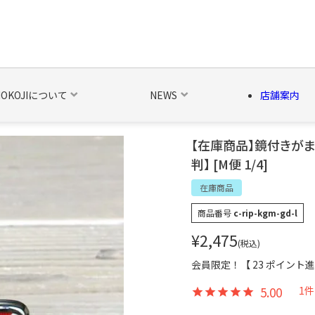
NOKOJIについて
NEWS
店舗案内
【在庫商品】鏡付きがま
判】 [M便 1/4]
の他の雑貨
ベルト・関連商品
新商品
シーズン品
キャラ
在庫商品
商品番号
c-rip-kgm-gd-l
¥
2,475
税込
会員限定！【
23
ポイント進
5.00
1