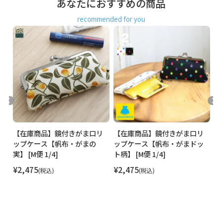
あなたにおすすめの商品
プがバッグの中で迷子になる心配もナシ。パーティバッグな
ど小さなバッグにも入る、便利なケースです。
recommended for you
内側の生地を裏返すと鏡が出てきます。一般的な太さのリッ
プスティックが2本入ります。※中に物を収納している時は鏡
を出せない場合があります。
SERIES
刺繍＆レースの繊細さが魅力。ベース生地とレース生地の2枚
が重なっています。 繊細なレース使いが上品で可憐なイメー
ジのポリッシュレースシリーズ。おめかしスタイルやパーテ
ィーシーンに合わせてもgood。お友達やお母さんへのプレゼ
ントにもピッタリです。
リ
【在庫商品】鏡付きがま口リ
【在庫商品】鏡付きがま口リ
【
STAFF VOICE
ッ
ップケース【帆布・がまの
ップケース【帆布・がまドッ
ッ
しょっちゅう使う割にはポーチの中でも他の小物にまみれて
実】 [M便 1/4]
ト柄】 [M便 1/4]
[M
見つかりにくいリップですが、鏡付きがま口リップケースな
ら、ポーチでは大きくて入らなかったバッグの内ポケットに
¥
2,475
¥
2,475
¥
税込
税込
入るサイズ感なので、大きなサイズのバッグの中でも内ポケ
ットに入れておけば迷子にならずにすぐに発見。
鏡も付いているので色付きのリップでも安心。ランチなど食
事後のエチケットにもサッとチェックできるのがおすすめポ
イントです！