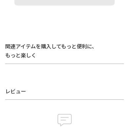
ご注意ください。※生地の裁断により柄の出方は一点一点異
なります。柄の指定は受け付けておりません。※商品の仕様
や価格は予告なく変更する場合があります。※がま口はその
特性上、荷物の大きさや重さで強い力が加わると口金が開き
やすくなります。※内寸、外寸ともに実寸で表記していま
す。※置いた状態で測っているので多少の誤差が生じる場合
があります。※手づくりのため、細かな個体差があります。
関連アイテムを購入してもっと便利に、
※生地の厚みや素材によって表記のサイズと多少の誤差が生
じる場合があります。
もっと楽しく
あらかじめご了承ください。
サイズ詳細
＜本体＞ 外寸：高さ8cm、幅12.5cm
内寸：高さ5.5cm、幅10.5cm
鏡：高さ2.5cm、幅6cm
＜重さ＞ 50g
レビュー
※外寸は口金を含みます。 ※内寸は口金を含みません。
素材
＜袋＞ 表地：ベース生地：レーヨン100％、シフォンレー
ス：ポリエステル100％、刺繍糸：レーヨン100％
裏地：レーヨン100％