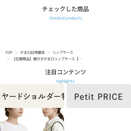
チェックした商品
リップケース レディース 鏡付き ミラー付き かがみ カガミ リ
checked products
ップ スティック 口紅 グロス ルージュ ティント バーム クレヨ
ン チューブ パウダー レース パステルカラー 日本製 京都 ガ
マグチ がまぐち
TOP
がま口日用雑貨
リップケース
【在庫商品】鏡付きがま口リップケース【…
注目コンテンツ
highlights