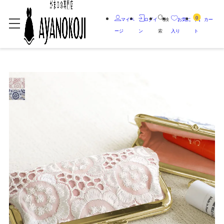
0
マイペ
ログイ
検
お気に
カー
ージ
ン
索
入り
ト