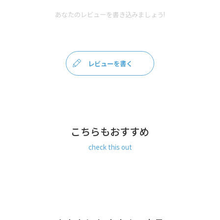
＜口金＞ 鉄（ゴールド）
あなたのレビューを書き込みましょう!
製造
日本製（京都秀和がま口製作所）
お支払方法
クレジットカード
／コンビニ後払い／
Amazon Pay／楽天ペイ／PayPay
レビューを書く
クレジットカード決済、Amazon Pay、PayPay、楽天ペイを
ご選択の場合、システムの都合上、商品発送前にご請求させ
て頂く場合がございます。何卒ご了承下さいますようお願い
申し上げます。
規約に基づき返品、キャンセルもお受付でき
ます。
こちらもおすすめ
発送方法
ゆうパケット：全国一律330円
4個まで
なら発送可
check this out
能
ゆうパック：全国一律770円
日時指定可能
※10,000円以上ご購入頂いた場合は送料無料になります。
商品説明
コンパクトな鏡が付いたリップケース。
外出先でちょっとメイクを直したい時にさりげなく身だしな
みを整えられる、女子ならではの必須アイテム。これでリッ