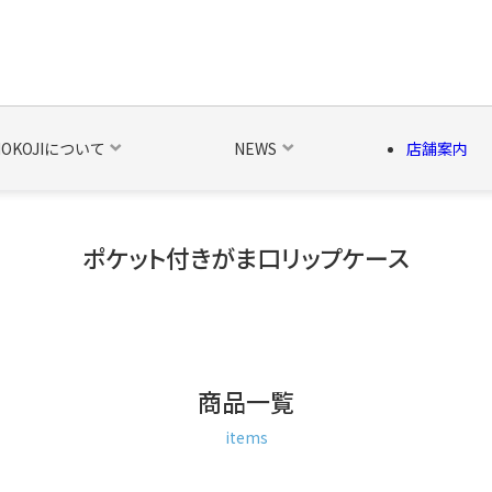
NOKOJIについて
NEWS
店舗案内
ポケット付きがま口リップケース
の他の雑貨
ベルト・関連商品
新商品
シーズン品
キャラ
商品一覧
items