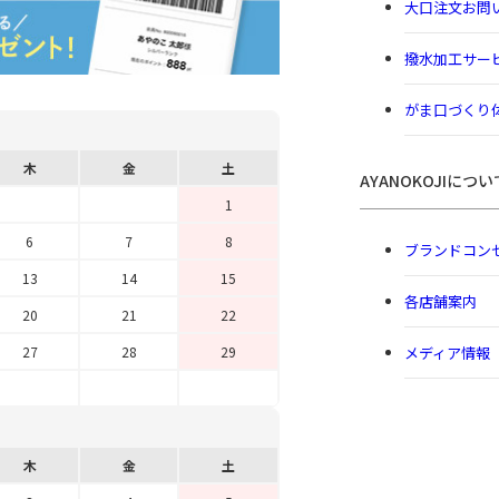
大口注文お問
撥水加工サー
がま口づくり
木
金
土
AYANOKOJIについ
1
6
7
8
ブランドコン
13
14
15
各店舗案内
20
21
22
メディア情報
27
28
29
木
金
土